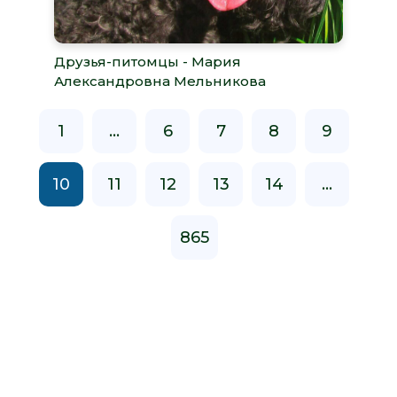
Друзья-питомцы - Мария
Александровна Мельникова
1
...
6
7
8
9
10
11
12
13
14
...
865