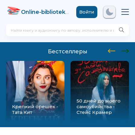
Online-biblioteka
.com
Войти
Бестселлеры
50 дней до моего
Крепкий орешек -
самоубийства -
Тата Кит
Стейс Крамер