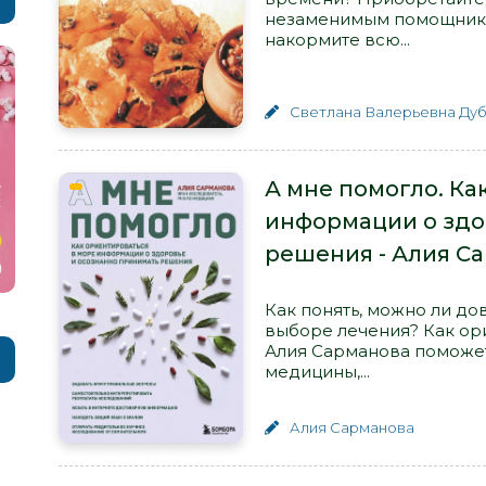
незаменимым помощником
накормите всю...
Светлана Валерьевна Ду
А мне помогло. Ка
информации о здо
решения - Алия С
Как понять, можно ли до
выборе лечения? Как ор
Алия Сарманова поможет
медицины,...
Алия Сарманова