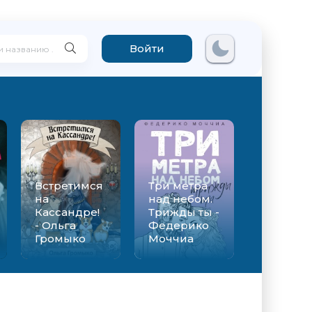
Войти
Встретимся
Три метра
на
над небом.
Кассандре!
Трижды ты -
- Ольга
Федерико
Громыко
Моччиа