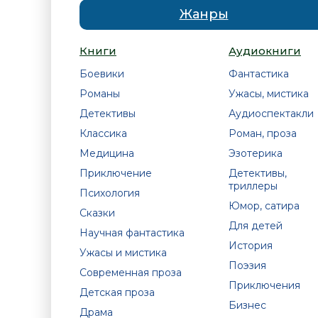
Жанры
Книги
Аудиокниги
Боевики
Фантастика
Романы
Ужасы, мистика
Детективы
Аудиоспектакли
Классика
Роман, проза
Медицина
Эзотерика
Приключение
Детективы,
триллеры
Психология
Юмор, сатира
Сказки
Для детей
Научная фантастика
История
Ужасы и мистика
Поэзия
Современная проза
Приключения
Детская проза
Бизнес
Драма