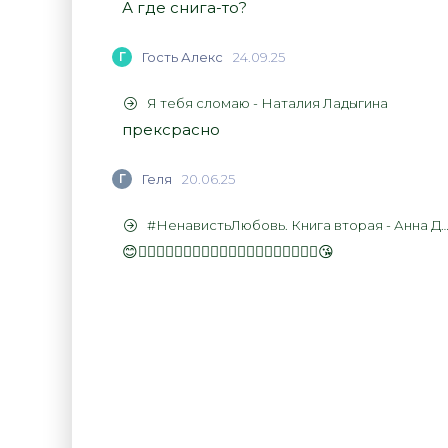
А где снига-то?
Г
Гость Алекс
24.09.25
Я тебя сломаю - Наталия Ладыгина
прексрасно
Г
Геля
20.06.25
#НенавистьЛюбовь. Книга вторая - Анна Джейн
😊👍🏻👍🏻👍🏻👍🏻👍🏻👍🏻👍🏻👍🏻👍🏻👍🏻😘