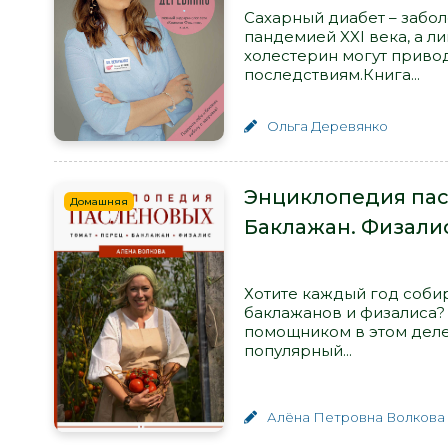
Сахарный диабет – забо
пандемией XXI века, а 
холестерин могут приво
последствиям.Книга...
Ольга Деревянко
Энциклопедия пас
Домашняя
Баклажан. Физалис
Хотите каждый год соби
баклажанов и физалиса?
помощником в этом деле
популярный...
Алёна Петровна Волкова