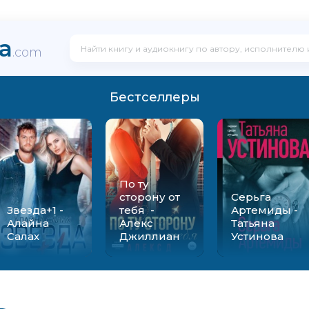
ka
.com
Бестселлеры
По ту
сторону от
Серьга
Звезда+1 -
тебя -
Артемиды -
Алайна
Алекс
Татьяна
Салах
Джиллиан
Устинова