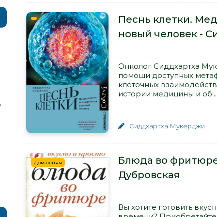
Песнь клетки. Ме
новый человек - 
Онколог Сиддхартха Мук
помощи доступных метаф
клеточных взаимодейств
истории медицины и об...
р
Сиддхартха Мукерджи
Блюда во фритюре
Домашняя
Дубровская
Вы хотите готовить вкусн
времени? Приобретайте