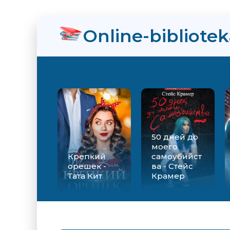
Online-bibliote
50 дней до
моего
Крепкий
самоубийст
орешек -
ва - Стейс
Тата Кит
Крамер