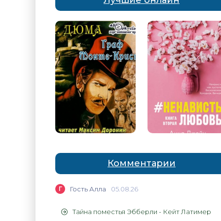
Лучшие онлайн
Комментарии
Г
Гость Алла
05.08.26
Тайна поместья Эбберли - Кейт Латимер