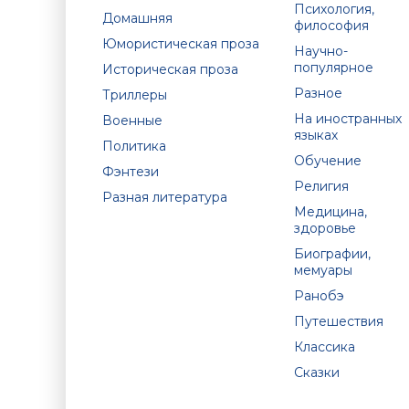
Психология,
Домашняя
философия
Юмористическая проза
Научно-
популярное
Историческая проза
Разное
Триллеры
На иностранных
Военные
языках
Политика
Обучение
Фэнтези
Религия
Разная литература
Медицина,
здоровье
Биографии,
мемуары
Ранобэ
Путешествия
Классика
Сказки