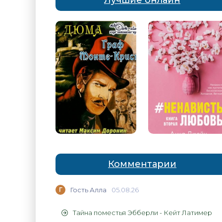
Лучшие онлайн
Комментарии
Г
Гость Алла
05.08.26
Тайна поместья Эбберли - Кейт Латимер