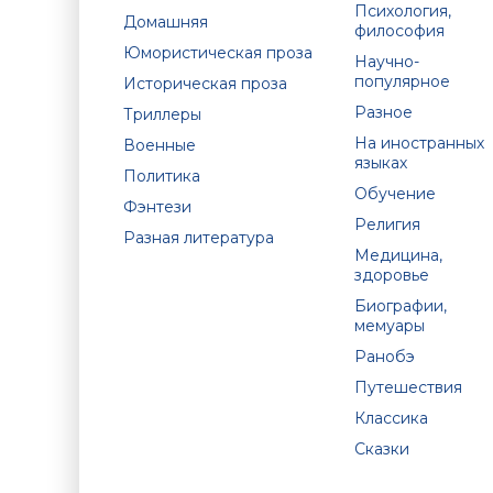
Психология,
Домашняя
философия
Юмористическая проза
Научно-
популярное
Историческая проза
Разное
Триллеры
На иностранных
Военные
языках
Политика
Обучение
Фэнтези
Религия
Разная литература
Медицина,
здоровье
Биографии,
мемуары
Ранобэ
Путешествия
Классика
Сказки