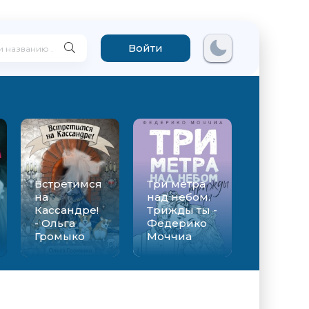
Войти
Встретимся
Три метра
на
над небом.
Кассандре!
Трижды ты -
- Ольга
Федерико
Громыко
Моччиа