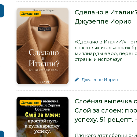
Сделано в Италии?
Домашняя
Джузеппе Иорио
«Сделано в Италии?» – э
люксовых итальянских б
миллиарды евро, перено
страны и используя...
р
Джузеппе Иорио
Слоёная выпечка о
Домашняя
Слой за слоем: пр
успеху. 51 рецепт.
Для кого этот сборник: 