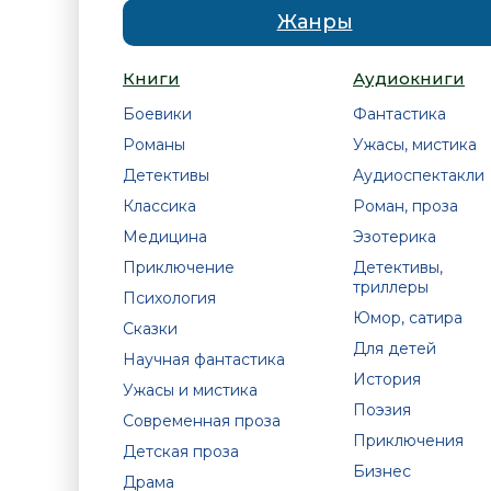
Жанры
Книги
Аудиокниги
Боевики
Фантастика
Романы
Ужасы, мистика
Детективы
Аудиоспектакли
Классика
Роман, проза
Медицина
Эзотерика
Приключение
Детективы,
триллеры
Психология
Юмор, сатира
Сказки
Для детей
Научная фантастика
История
Ужасы и мистика
Поэзия
Современная проза
Приключения
Детская проза
Бизнес
Драма