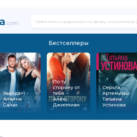
ka
.com
Бестселлеры
По ту
сторону от
Серьга
Звезда+1 -
тебя -
Артемиды -
Алайна
Алекс
Татьяна
Салах
Джиллиан
Устинова