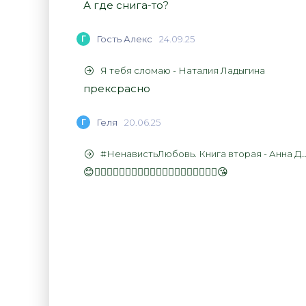
А где снига-то?
Г
Гость Алекс
24.09.25
Я тебя сломаю - Наталия Ладыгина
прексрасно
Г
Геля
20.06.25
#НенавистьЛюбовь. Книга вторая - Анна Джейн
😊👍🏻👍🏻👍🏻👍🏻👍🏻👍🏻👍🏻👍🏻👍🏻👍🏻😘