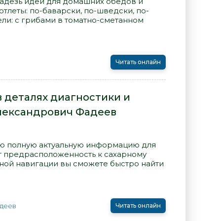
ладезь идей для домашних обедов и
отлеты: по-баварски, по-шведски, по-
ели: с грибами в томатно-сметанном
Читать онлайн
 деталях диагностики и
Александрович Фадеев
ую полную актуальную информацию для
ет предрасположенность к сахарному
бной навигации вы сможете быстро найти
адеев
Читать онлайн