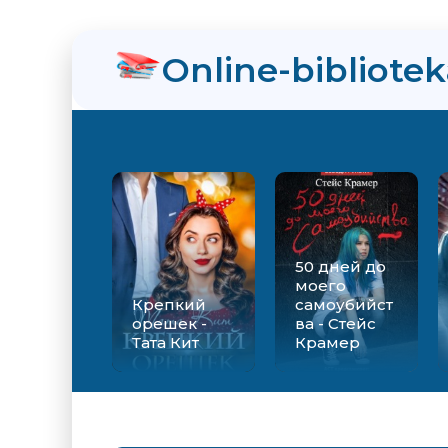
Online-bibliote
50 дней до
моего
Крепкий
самоубийст
орешек -
ва - Стейс
Тата Кит
Крамер