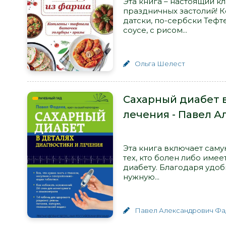
Эта книга – настоящий к
праздничных застолий! К
датски, по-сербски Тефт
соусе, с рисом...
Ольга Шелест
Сахарный диабет в
лечения - Павел 
Эта книга включает сам
тех, кто болен либо име
диабету. Благодаря удо
нужную...
Павел Александрович Ф