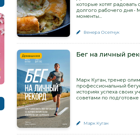
которые хотят радовать
долгого рабочего дня • 
моменты...
Венера Осепчук
Бег на личный рек
Домашняя
Марк Куган, тренер оли
профессиональный бегун
историях успеха своих у
советами по подготовке к
Марк Куган