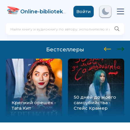
Online-biblioteka
.com
Войти
Бестселлеры
50 дней до моего
Крепкий орешек -
самоубийства -
Тата Кит
Стейс Крамер