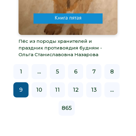
Пёс из породы хранителей и
праздник противоядия будням -
Ольга Станиславовна Назарова
1
...
5
6
7
8
9
10
11
12
13
...
865