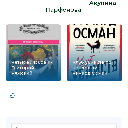
Парфенова» от автора -
Акулина
Парфенова
:
Четыре Любови -
Клуб убийств по
Григорий
четвергам -
Ряжский
Ричард Осман
Комментарии и отзывы (0) к книге
"Клуб худеющих стерв - Акулина
Парфенова"