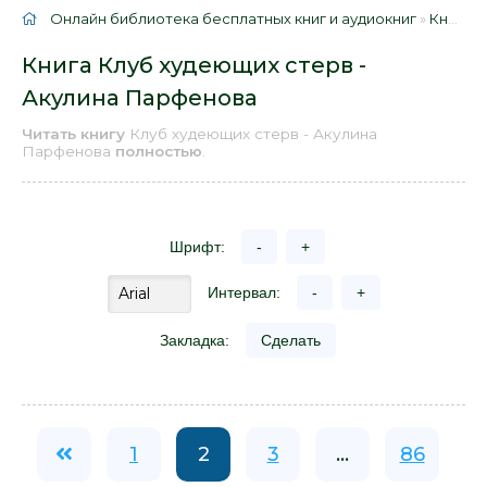
Онлайн библиотека бесплатных книг и аудиокниг
»
Книги
»
Книга Клуб худеющих стерв -
Акулина Парфенова
Читать книгу
Клуб худеющих стерв - Акулина
Парфенова
полностью
.
Шрифт:
-
+
Интервал:
-
+
Закладка:
Сделать
1
2
3
...
86