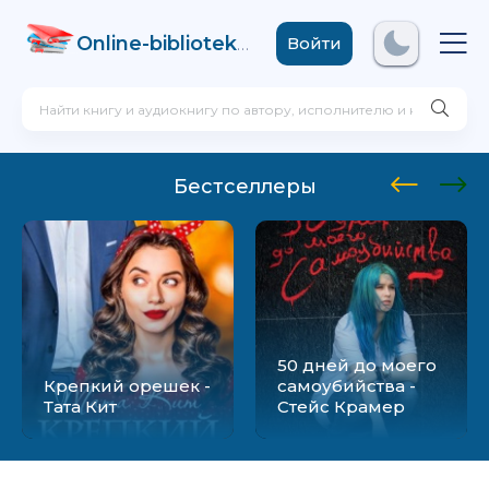
Online-biblioteka
.com
Войти
Бестселлеры
50 дней до моего
Крепкий орешек -
самоубийства -
Тата Кит
Стейс Крамер