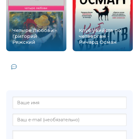
Четыре Любови -
Клуб убийств по
Григорий
четвергам -
Ряжский
Ричард Осман
Комментарии и отзывы (0) к книге
"Клуб худеющих стерв - Акулина
Парфенова"