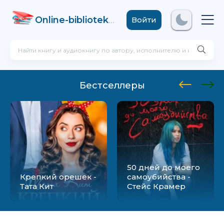
Online-biblioteka
.com
Войти
Бестселлеры
50 дней до моего
Крепкий орешек -
самоубийства -
Тата Кит
Стейс Крамер