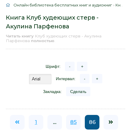
Онлайн библиотека бесплатных книг и аудиокниг
»
Книги
»
Книга Клуб худеющих стерв -
Акулина Парфенова
Читать книгу
Клуб худеющих стерв - Акулина
Парфенова
полностью
.
Шрифт:
-
+
Интервал:
-
+
Закладка:
Сделать
1
...
85
86