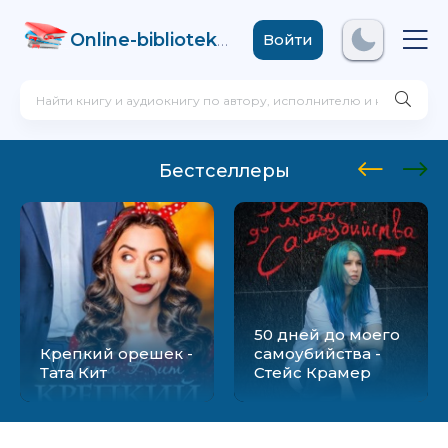
Online-biblioteka
.com
Войти
Бестселлеры
50 дней до моего
Крепкий орешек -
самоубийства -
Тата Кит
Стейс Крамер