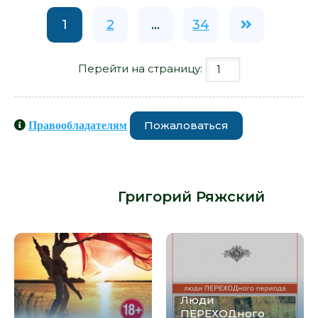
1
2
...
34
Перейти на страницу:
Пожаловаться
Правообладателям
Книги схожие с книгой «Четыре
Любови - Григорий Ряжский» от
автора -
Григорий Ряжский
:
Люди
ПЕРЕХОДного