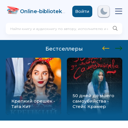
Online-biblioteka
.com
Войти
Бестселлеры
50 дней до моего
Крепкий орешек -
самоубийства -
Тата Кит
Стейс Крамер