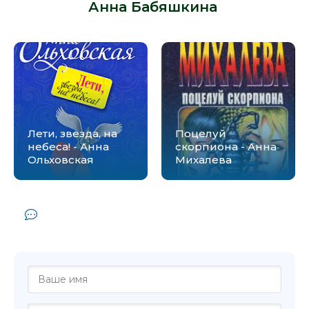
Анна Бабяшкина
:
Лети, звезда, на
Поцелуй
небеса! - Анна
скорпиона - Анна
Ольховская
Михалева
Комментарии и отзывы (0) к книге
"Пусто : пусто - Анна Бабяшкина"