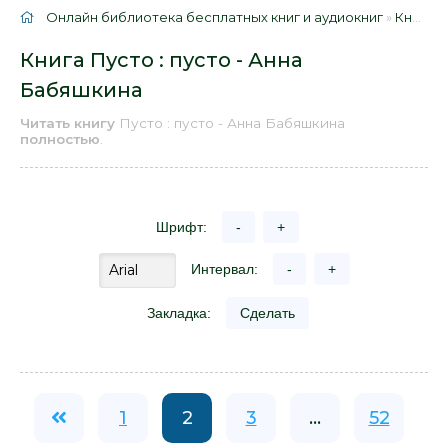
Онлайн библиотека бесплатных книг и аудиокниг
»
Книги
»
Книга Пусто : пусто - Анна
Бабяшкина
Читать книгу
Пусто : пусто - Анна Бабяшкина
полностью
.
Шрифт:
-
+
Интервал:
-
+
Закладка:
Сделать
1
2
3
...
52