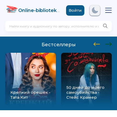
Online-biblioteka
.com
Войти
Бестселлеры
50 дней до моего
Крепкий орешек -
самоубийства -
Тата Кит
Стейс Крамер