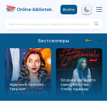
Online-biblioteka
.com
Войти
Бестселлеры
50 дней до моего
Крепкий орешек -
самоубийства -
Тата Кит
Стейс Крамер