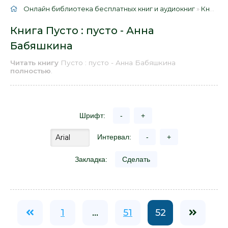
Онлайн библиотека бесплатных книг и аудиокниг
»
Книги
»
Книга Пусто : пусто - Анна
Бабяшкина
Читать книгу
Пусто : пусто - Анна Бабяшкина
полностью
.
Шрифт:
-
+
Интервал:
-
+
Закладка:
Сделать
1
...
51
52