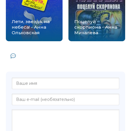
Лети, звезда, на
Поцелуй
небеса! - Анна
скорпиона - Анна
Ольховская
Михалева
Комментарии и отзывы (0) к книге
"Пусто : пусто - Анна Бабяшкина"