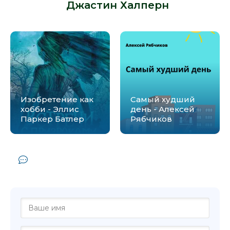
-
Джастин Халперн
:
Изобретение как
Самый худший
хобби - Эллис
день - Алексей
Паркер Батлер
Рябчиков
Комментарии и отзывы (0) к книге
"Все телки мимо - Джастин Халперн"