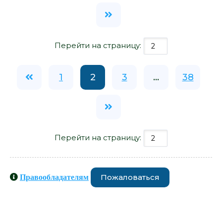
Перейти на страницу:
1
2
3
...
38
Перейти на страницу:
Пожаловаться
Правообладателям
Книги схожие с книгой «Все телки
мимо - Джастин Халперн» от автора