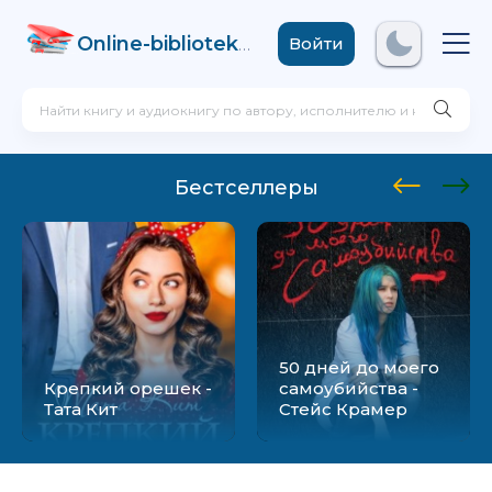
Online-biblioteka
.com
Войти
Бестселлеры
50 дней до моего
Крепкий орешек -
самоубийства -
Тата Кит
Стейс Крамер