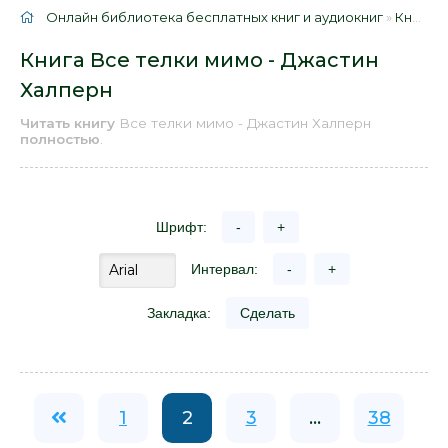
Онлайн библиотека бесплатных книг и аудиокниг
»
Книги
»
Книга Все телки мимо - Джастин
Халперн
Читать книгу
Все телки мимо - Джастин Халперн
полностью
.
Шрифт:
-
+
Интервал:
-
+
Закладка:
Сделать
1
2
3
...
38