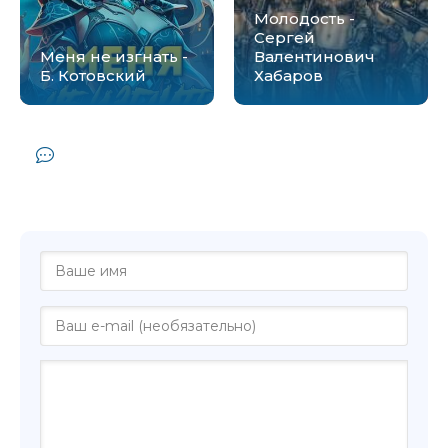
Молодость -
Сергей
Меня не изгнать -
Валентинович
Б. Котовский
Хабаров
Комментарии и отзывы (0) к книге
"Самый худший день - Алексей
Рябчиков"