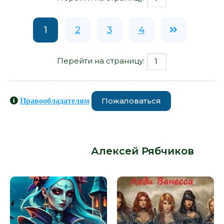
1
2
3
4
Перейти на страницу:
Пожаловаться
Правообладателям
Книги схожие с книгой «Самый
худший день - Алексей Рябчиков»
от автора -
Алексей Рябчиков
: