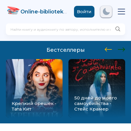
Online-biblioteka
.com
Войти
Бестселлеры
50 дней до моего
Крепкий орешек -
самоубийства -
Тата Кит
Стейс Крамер