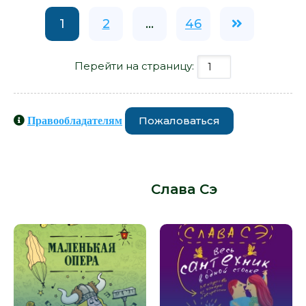
1
2
...
46
Перейти на страницу:
Пожаловаться
Правообладателям
Книги схожие с книгой «Сантехник
с пылу и с жаром - Слава Сэ» от
автора -
Слава Сэ
: