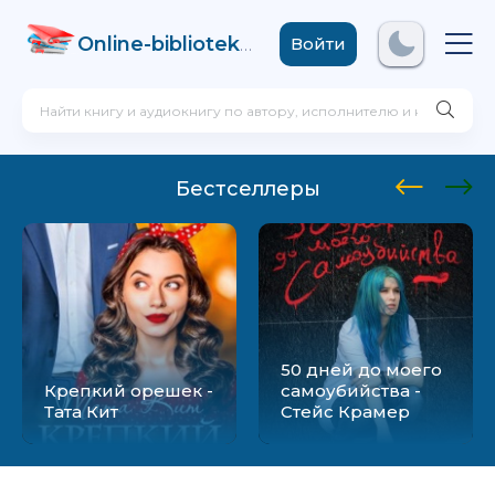
Online-biblioteka
.com
Войти
Бестселлеры
50 дней до моего
Крепкий орешек -
самоубийства -
Тата Кит
Стейс Крамер