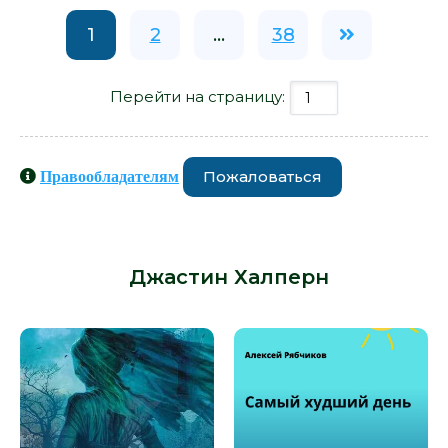
1
2
...
38
Перейти на страницу:
Пожаловаться
Правообладателям
Книги схожие с книгой «Все телки
мимо - Джастин Халперн» от автора
-
Джастин Халперн
: