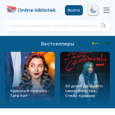
Online-biblioteka
.com
Войти
Бестселлеры
50 дней до моего
Крепкий орешек -
самоубийства -
Тата Кит
Стейс Крамер