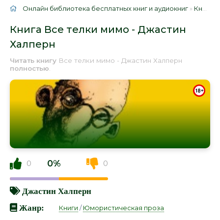
Онлайн библиотека бесплатных книг и аудиокниг
»
Книги
»
Книга Все телки мимо - Джастин
Халперн
Читать книгу
Все телки мимо - Джастин Халперн
полностью
.
0%
0
0
Джастин Халперн
Жанр:
Книги
/
Юмористическая проза