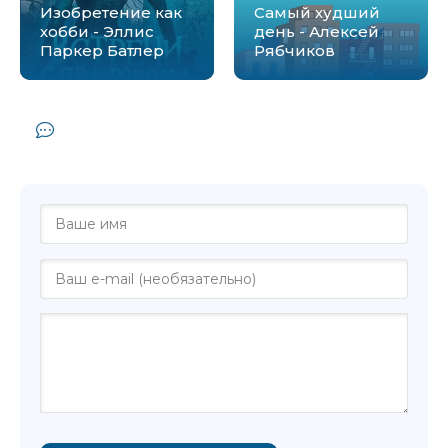
Изобретение как
Самый худший
хобби - Эллис
день - Алексей
Паркер Батлер
Рябчиков
Комментарии и отзывы (0) к книге
"Все телки мимо - Джастин Халперн"