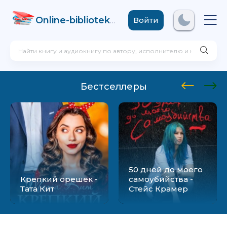
Online-biblioteka
.com
Войти
Бестселлеры
50 дней до моего
Крепкий орешек -
самоубийства -
Тата Кит
Стейс Крамер