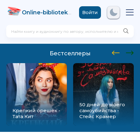
Online-biblioteka
.com
Войти
Бестселлеры
50 дней до моего
Крепкий орешек -
самоубийства -
Тата Кит
Стейс Крамер