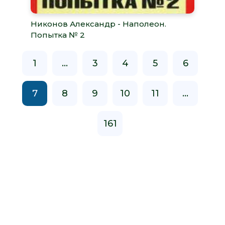
Никонов Александр - Наполеон.
Попытка № 2
1
...
3
4
5
6
7
8
9
10
11
...
161