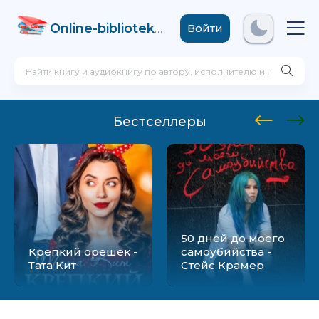
Online-biblioteka
.com
Войти
Бестселлеры
50 дней до моего
Крепкий орешек -
самоубийства -
Тата Кит
Стейс Крамер