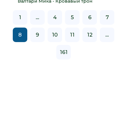
Валтари Мика - Кровавый трон
1
...
4
5
6
7
8
9
10
11
12
...
161