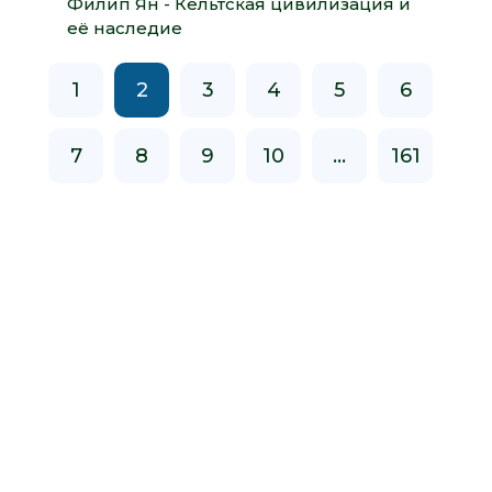
Филип Ян - Кельтская цивилизация и
её наследие
1
2
3
4
5
6
7
8
9
10
...
161