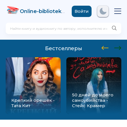
Online-biblioteka
.com
Войти
Бестселлеры
50 дней до моего
Крепкий орешек -
самоубийства -
Тата Кит
Стейс Крамер