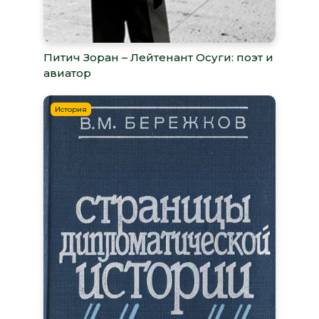
Питич Зоран – Лейтенант Осуги: поэт и
авиатор
История