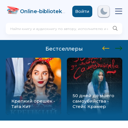
Online-biblioteka
.com
Войти
Бестселлеры
50 дней до моего
Крепкий орешек -
самоубийства -
Тата Кит
Стейс Крамер