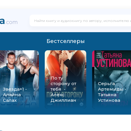
ka
.com
Бестселлеры
По ту
сторону от
Серьга
Звезда+1 -
тебя -
Артемиды -
Алайна
Алекс
Татьяна
Салах
Джиллиан
Устинова