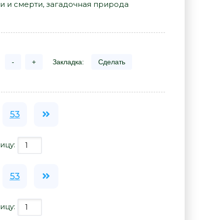
и и смерти, загадочная природа
-
+
Закладка:
Сделать
53
ицу:
53
ицу: