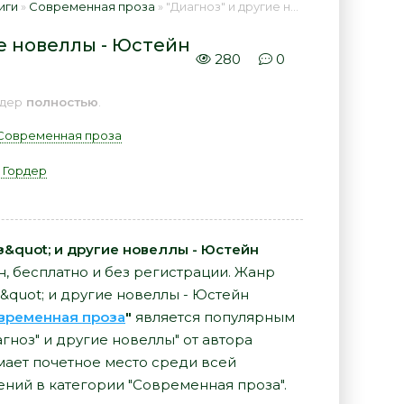
иги
»
Современная проза
» "Диагноз" и другие новеллы - Юстейн Гордер 📕 - Книга онлайн бесплатно
е новеллы - Юстейн
280
0
рдер
полностью
.
Современная проза
 Гордер
з&quot; и другие новеллы - Юстейн
йн, бесплатно и без регистрации. Жанр
&quot; и другие новеллы - Юстейн
временная проза
"
является популярным
агноз" и другие новеллы" от автора
ает почетное место среди всей
ний в категории "Современная проза".