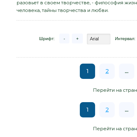
разовьет в своем творчестве, - философия жизн
человека, тайны творчества и любви.
Шрифт:
-
+
Интервал:
1
2
...
Перейти на стран
1
2
...
Перейти на стран