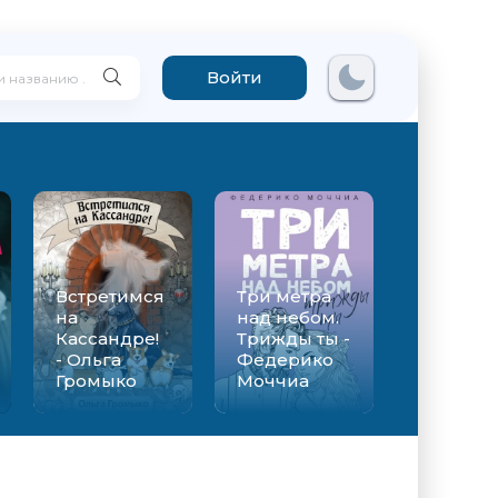
Войти
Встретимся
Три метра
на
над небом.
Кассандре!
Трижды ты -
- Ольга
Федерико
Громыко
Моччиа