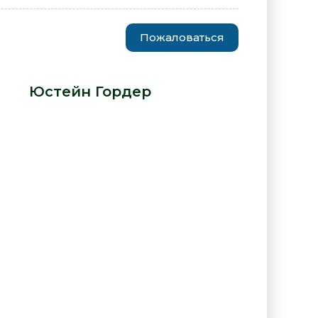
Пожаловаться
гноз&quot; и другие новеллы -
ра -
Юстейн Гордер
:
 "&quot;Диагноз&quot; и другие