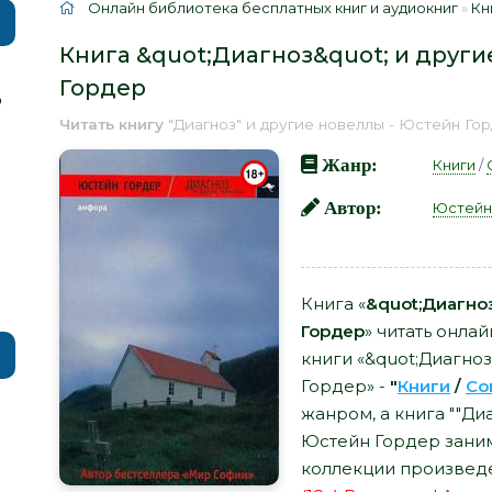
Онлайн библиотека бесплатных книг и аудиокниг
»
Кн
Книга &quot;Диагноз&quot; и други
Гордер
р
Читать книгу
"Диагноз" и другие новеллы - Юстейн Го
Жанр:
Книги
/
Автор:
Юстейн
Книга «
&quot;Диагно
Гордер
» читать онла
книги «&quot;Диагноз
Гордер» -
"
Книги
/
Со
жанром, а книга ""Ди
Юстейн Гордер заним
коллекции произведе