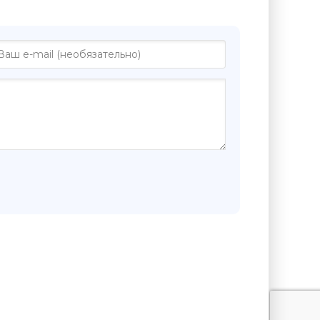
йн Гордер"