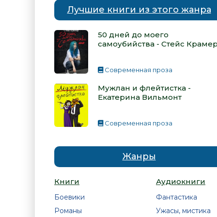
Лучшие книги из этого жанра
50 дней до моего
самоубийства - Стейс Краме
Современная проза
Мужлан и флейтистка -
Екатерина Вильмонт
Современная проза
Жанры
Книги
Аудиокниги
Боевики
Фантастика
Романы
Ужасы, мистика