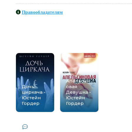
Правообладателям
Книги схожие с книгой «&quot;Диа
Юстейн Гордер» от авто
Апельсин
Дочь
овая
циркача -
Девушка -
Юстейн
Юстейн
Гордер
Гордер
Комментарии и отзывы (0) к книге