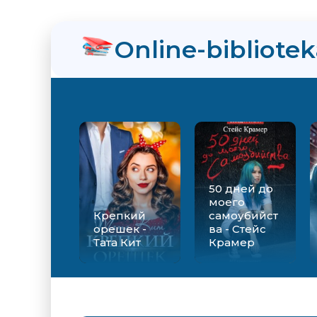
нра
Online-bibliote
ийства - Стейс Крамер
Екатерина Вильмонт
50 дней до
моего
Крепкий
самоубийст
орешек -
ва - Стейс
Тата Кит
Крамер