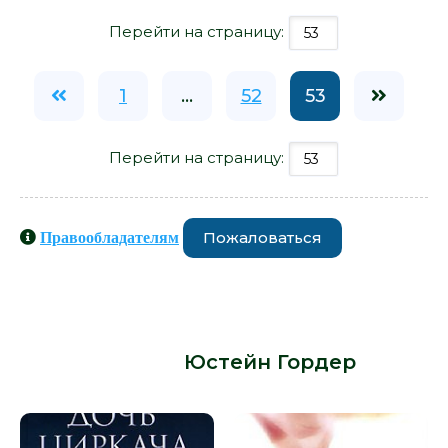
Перейти на страницу:
1
...
52
53
Перейти на страницу:
Пожаловаться
Правообладателям
Книги схожие с книгой
«&quot;Диагноз&quot; и другие
новеллы - Юстейн Гордер» от
автора -
Юстейн Гордер
: