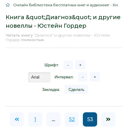
Онлайн библиотека бесплатных книг и аудиокниг
»
Книги
»
Книга &quot;Диагноз&quot; и другие
новеллы - Юстейн Гордер
Читать книгу
"Диагноз" и другие новеллы - Юстейн
Гордер
полностью
.
Шрифт:
-
+
Интервал:
-
+
Закладка:
Сделать
1
...
52
53