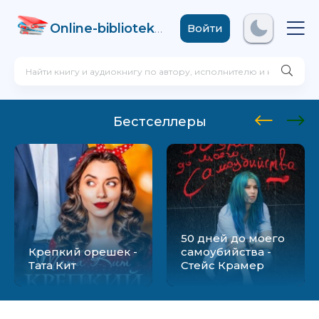
Online-biblioteka
.com
Войти
Бестселлеры
50 дней до моего
Крепкий орешек -
самоубийства -
Тата Кит
Стейс Крамер