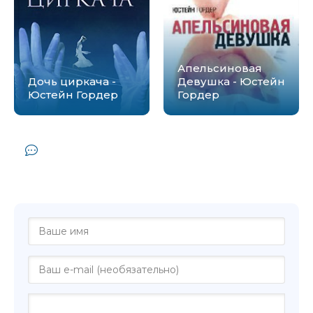
Апельсиновая
Дочь циркача -
Девушка - Юстейн
Юстейн Гордер
Гордер
Комментарии и отзывы (0) к книге
"&quot;Диагноз&quot; и другие новеллы -
Юстейн Гордер"