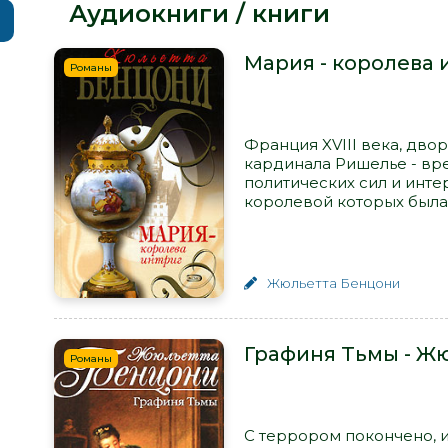
Аудиокниги / книги
Мария - королева 
Романы
Франция XVIII века, дво
кардинала Ришелье - вр
политических сил и инте
королевой которых была.
Жюльетта Бенцони
Графиня Тьмы - Ж
Романы
С террором покончено, и