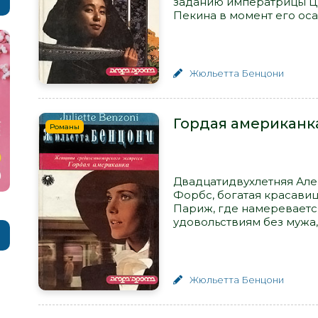
заданию императрицы Цы
Пекина в момент его осад
Жюльетта Бенцони
Гордая американк
Романы
Двадцатидвухлетняя Але
Форбс, богатая красавиц
Париж, где намереваетс
удовольствиям без мужа,.
Жюльетта Бенцони