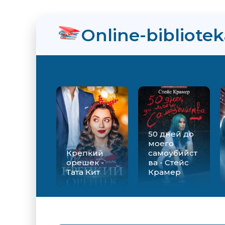
Online-bibliote
50 дней до
моего
Крепкий
самоубийст
орешек -
ва - Стейс
Тата Кит
Крамер