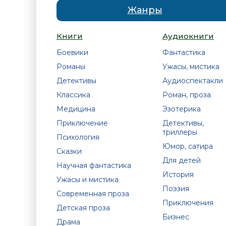
Жанры
Книги
Аудиокниги
Боевики
Фантастика
Романы
Ужасы, мистика
Детективы
Аудиоспектакли
Классика
Роман, проза
Медицина
Эзотерика
Приключение
Детективы,
триллеры
Психология
Юмор, сатира
Сказки
Для детей
Научная фантастика
История
Ужасы и мистика
Поэзия
Современная проза
Приключения
Детская проза
Бизнес
Драма