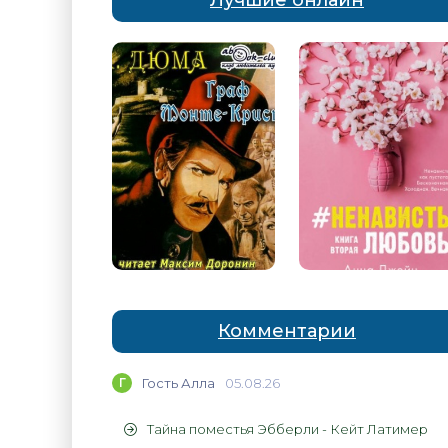
Лучшие онлайн
Комментарии
Г
Гость Алла
05.08.26
Тайна поместья Эбберли - Кейт Латимер