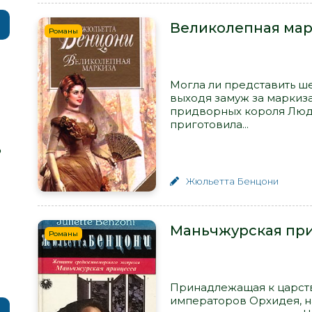
Великолепная мар
Романы
Могла ли представить ш
выходя замуж за маркиза
придворных короля Людо
приготовила...
р
Жюльетта Бенцони
Маньчжурская при
Романы
Принадлежащая к царст
императоров Орхидея, н