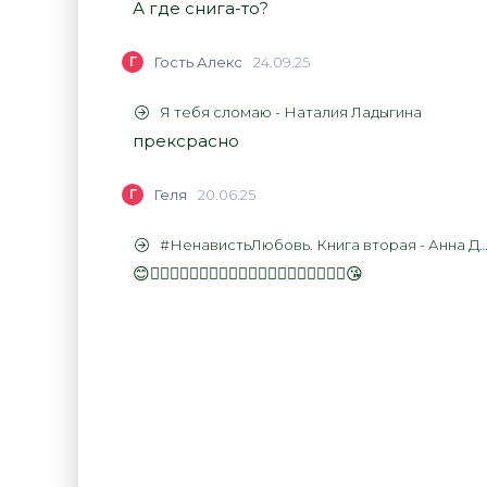
А где снига-то?
Г
Гость Алекс
24.09.25
Я тебя сломаю - Наталия Ладыгина
прексрасно
Г
Геля
20.06.25
#НенавистьЛюбовь. Книга вторая - Анна Джейн
😊👍🏻👍🏻👍🏻👍🏻👍🏻👍🏻👍🏻👍🏻👍🏻👍🏻😘