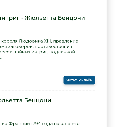
интриг - Жюльетта Бенцони
р короля Людовика XIII, правление
емя заговоров, противостояния
ресов, тайных интриг, подлинной
..
Читать онлайн
юльетта Бенцони
 во Франции 1794 года наконец-то