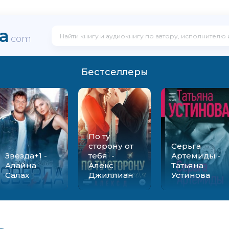
ka
.com
Бестселлеры
По ту
сторону от
Серьга
Звезда+1 -
тебя -
Артемиды -
Алайна
Алекс
Татьяна
Салах
Джиллиан
Устинова