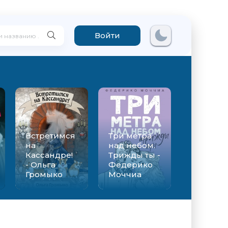
Войти
Встретимся
Три метра
на
над небом.
Кассандре!
Трижды ты -
- Ольга
Федерико
Громыко
Моччиа