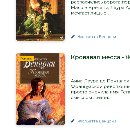
распахнулись ворота тю
Мало в Бретани, Лаура А
мечтает лишь о...
Жюльетта Бенцони
Кровавая месса -
Романы
Анна-Лаура де Понталек
Французской революции.
просто сменила имя. Теп
смыслом жизни...
Жюльетта Бенцони