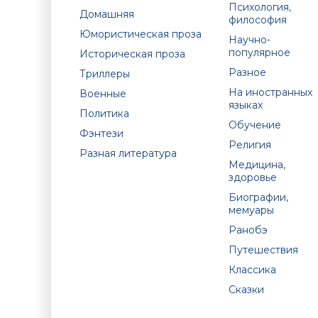
Психология,
Домашняя
философия
Юмористическая проза
Научно-
популярное
Историческая проза
Разное
Триллеры
На иностранных
Военные
языках
Политика
Обучение
Фэнтези
Религия
Разная литература
Медицина,
здоровье
Биографии,
мемуары
Ранобэ
Путешествия
Классика
Сказки