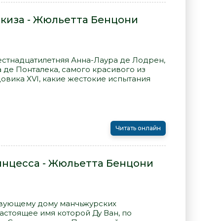
киза - Жюльетта Бенцони
естнадцатилетняя Анна-Лаура де Лодрен,
 де Понталека, самого красивого из
вика XVI, какие жестокие испытания
Читать онлайн
нцесса - Жюльетта Бенцони
вующему дому манчьжурских
астоящее имя которой Ду Ван, по