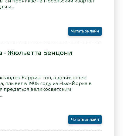
 Си проникает в Посольский квартал
ы и...
Читать онлайн
а - Жюльетта Бенцони
ксандра Каррингтон, в девичестве
а, плывет в 1905 году из Нью-Йорка в
я предаться великосветским
..
Читать онлайн