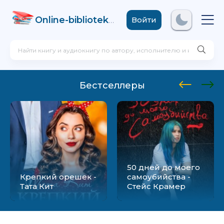
Online-biblioteka
.com
Войти
Бестселлеры
50 дней до моего
Крепкий орешек -
самоубийства -
Тата Кит
Стейс Крамер