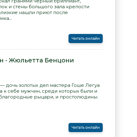
ркал гранями черный бриллиант,
лок и стены большого зала крепости
 близкие нашли приют после
ка...
Читать онлайн
н - Жюльетта Бенцони
— дочь золотых дел мастера Гоше Легуа
а к себе мужчин, среди которых были и
 благородные рыцари, и простолюдины.
Читать онлайн