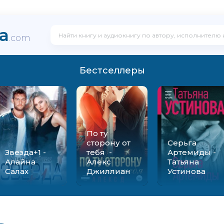
ka
.com
Бестселлеры
По ту
сторону от
Серьга
Звезда+1 -
тебя -
Артемиды -
Алайна
Алекс
Татьяна
Салах
Джиллиан
Устинова