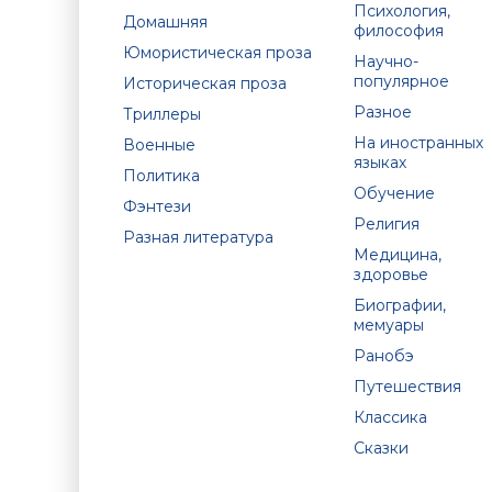
Психология,
Домашняя
философия
Юмористическая проза
Научно-
популярное
Историческая проза
Разное
Триллеры
На иностранных
Военные
языках
Политика
Обучение
Фэнтези
Религия
Разная литература
Медицина,
здоровье
Биографии,
мемуары
Ранобэ
Путешествия
Классика
Сказки