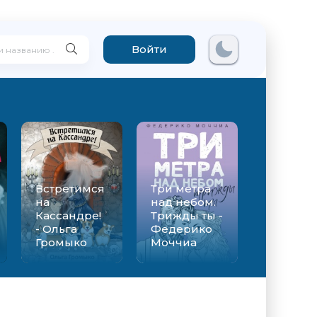
Войти
Встретимся
Три метра
на
над небом.
Кассандре!
Трижды ты -
- Ольга
Федерико
Громыко
Моччиа