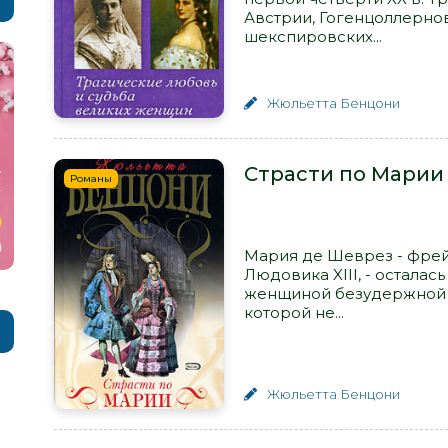
Австрии, Гогенцоллерно
шекспировских...
Жюльетта Бенцони
Страсти по Марии
Романы
Мария де Шеврез - фре
Людовика XIII, - остала
женщиной безудержной в
которой не...
Жюльетта Бенцони