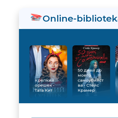
Online-bibliote
50 дней до
моего
Крепкий
самоубийст
орешек -
ва - Стейс
Тата Кит
Крамер