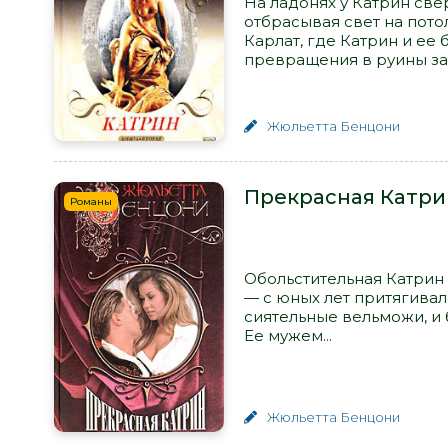
На ладонях у Катрин све
отбрасывая свет на пото
Карлат, где Катрин и ее
превращения в руины зам
Жюльетта Бенцони
Прекрасная Катри
Романы
Обольстительная Катрин 
— с юных лет притягивал
сиятельные вельможи, и
Ее мужем...
Жюльетта Бенцони