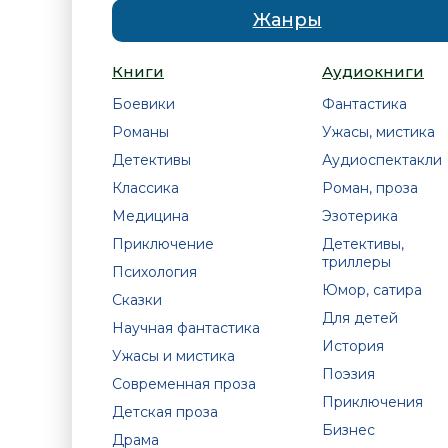
Жанры
Книги
Аудиокниги
Боевики
Фантастика
Романы
Ужасы, мистика
Детективы
Аудиоспектакли
Классика
Роман, проза
Медицина
Эзотерика
Приключение
Детективы,
триллеры
Психология
Юмор, сатира
Сказки
Для детей
Научная фантастика
История
Ужасы и мистика
Поэзия
Современная проза
Приключения
Детская проза
Бизнес
Драма