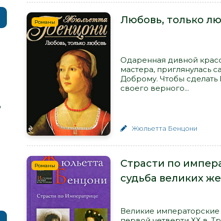
Любовь, только л
Романы
Одаренная дивной красот
мастера, приглянулась 
Доброму. Чтобы сделать 
своего верного...
р
Жюльетта Бенцони
Страсти по импер
Романы
судьба великих ж
Великие императорские
первой четверти XX в. Т