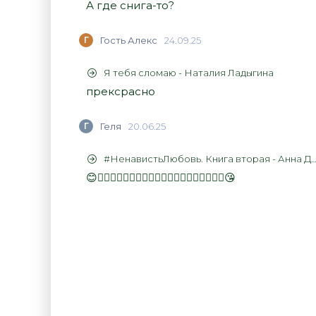
А где снига-то?
Г
Гость Алекс
24.09.25
Я тебя сломаю - Наталия Ладыгина
прексрасно
Г
Геля
20.06.25
#НенавистьЛюбовь. Книга вторая - Анна Джейн
😊👍🏻👍🏻👍🏻👍🏻👍🏻👍🏻👍🏻👍🏻👍🏻👍🏻😘