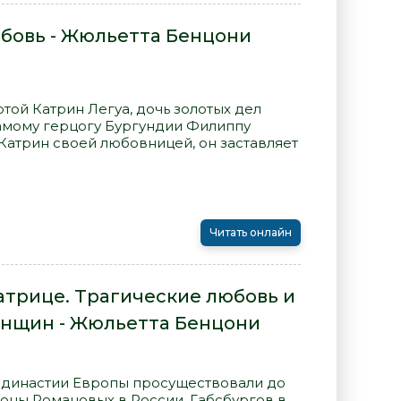
юбовь - Жюльетта Бенцони
ой Катрин Легуа, дочь золотых дел
самому герцогу Бургундии Филиппу
Катрин своей любовницей, он заставляет
Читать онлайн
атрице. Трагические любовь и
енщин - Жюльетта Бенцони
 династии Европы просуществовали до
роны Романовых в России, Габсбургов в