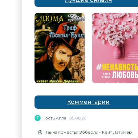
Лучшие онлайн
Комментарии
Г
Гость Алла
05.08.26
Тайна поместья Эбберли - Кейт Латимер