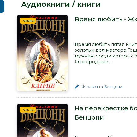
Аудиокниги / книги
Время любить - Ж
Романы
Время любить пятая книг
золотых дел мастера Гош
мужчин, среди которых б
благородные...
Жюльетта Бенцони
На перекрестке б
Романы
Бенцони