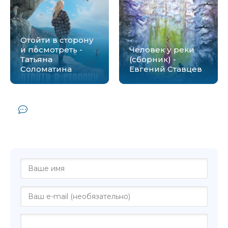
Отойти в сторону
и посмотреть -
Человек у реки
Татьяна
(сборник) -
Соломатина
Евгений Ставцев
Комментарии и отзывы (0) к книге
"Звезды, души и облака - Татьяна
Шипошина"