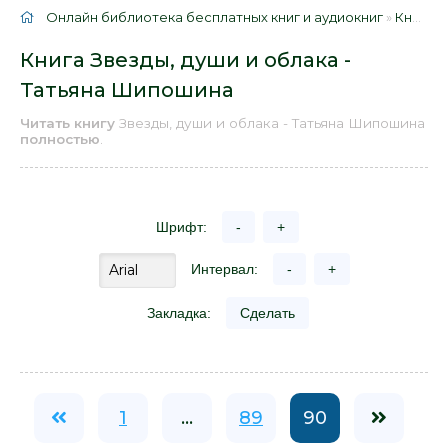
Онлайн библиотека бесплатных книг и аудиокниг
»
Книги
»
Книга Звезды, души и облака -
Татьяна Шипошина
Читать книгу
Звезды, души и облака - Татьяна Шипошина
полностью
.
Шрифт:
-
+
Интервал:
-
+
Закладка:
Сделать
1
...
89
90