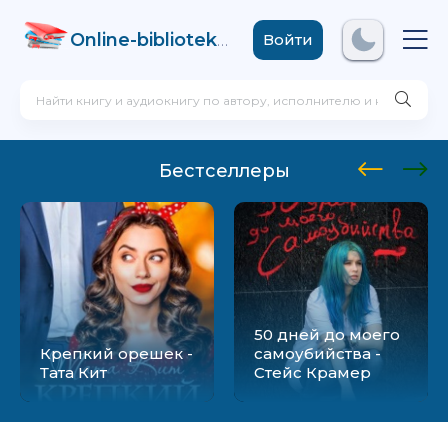
Online-biblioteka
.com
Войти
Бестселлеры
50 дней до моего
Крепкий орешек -
самоубийства -
Тата Кит
Стейс Крамер