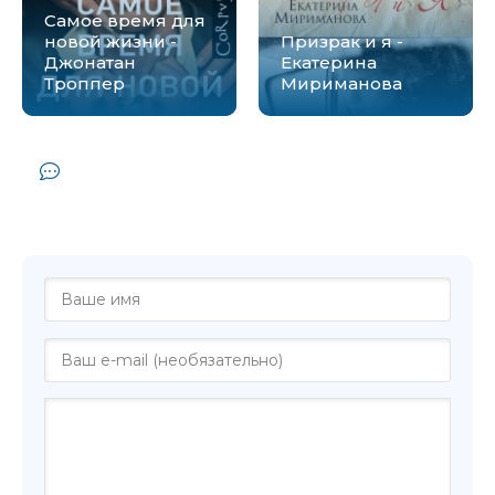
Самое время для
новой жизни -
Призрак и я -
Джонатан
Екатерина
Троппер
Мириманова
Комментарии и отзывы (0) к книге
"Человек у реки (сборник) - Евгений
Ставцев"