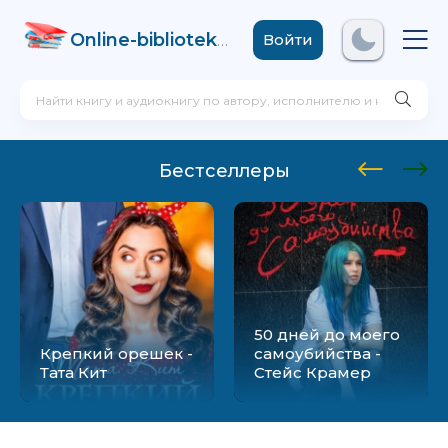
Online-biblioteka
.com
Войти
Бестселлеры
50 дней до моего
Крепкий орешек -
самоубийства -
Тата Кит
Стейс Крамер