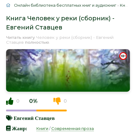
Онлайн библиотека бесплатных книг и аудиокниг
»
Книги
»
Книга Человек у реки (сборник) -
Евгений Ставцев
Читать книгу
Человек у реки (сборник) - Евгений
Ставцев
полностью
.
0%
0
0
Евгений Ставцев
Жанр:
Книги
/
Современная проза