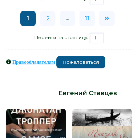
1
2
...
11
Перейти на страницу:
Пожаловаться
Правообладателям
Книги схожие с книгой «Человек у
реки (сборник) - Евгений Ставцев»
от автора -
Евгений Ставцев
: