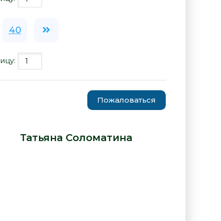
40
ицу:
Пожаловаться
 в сторону и посмотреть -
ра -
Татьяна Соломатина
: