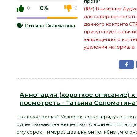
проза".
0%
0
0
(18+) Внимание! Ауд
для совершеннолетн
данного контента СТ
Татьяна Соломатина
присутствует наличи
запрещенного контент
удаления материала.
Аннотация (короткое описание) к 
посмотреть - Татьяна Соломатина
Что такое время? Условная сетка, придуманная 
существовавшее вещество? А если ей пятнадцать
ему сорок – и через два дня он погибнет, что он