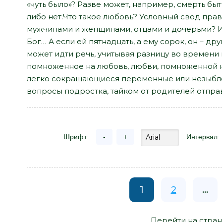
«чуть было»? Разве может, например, смерть быть 
либо нет.Что такое любовь? Условный свод пра
мужчинами и женщинами, отцами и дочерьми? И
Бог… А если ей пятнадцать, а ему сорок, он – др
может идти речь, учитывая разницу во времени
помноженное на любовь, любви, помноженной на
легко сокращающиеся переменные или незыбл
вопросы подростка, тайком от родителей отпра
Шрифт:
-
+
Интервал:
1
2
...
Перейти на стран