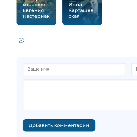
хорошее -
Инна
Евгения
Карташев
Пастернак
ская
Комментарии и отзывы (0) к книге 
Татьяна Соло
Добавить комментарий