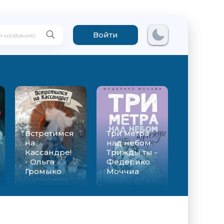
Войти
Встретимся
Три метра
на
над небом.
Кассандре!
Трижды ты -
- Ольга
Федерико
Громыко
Моччиа