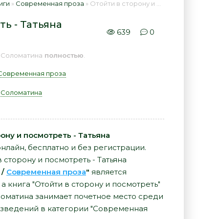
иги
»
Современная проза
» Отойти в сторону и посмотреть - Татьяна Соломатина 📕 - Книга онлайн бесплатно
ь - Татьяна
639
0
а Соломатина
полностью
.
Современная проза
а Соломатина
ону и посмотреть - Татьяна
 онлайн, бесплатно и без регистрации.
 сторону и посмотреть - Татьяна
/
Современная проза
"
является
 книга "Отойти в сторону и посмотреть"
оломатина занимает почетное место среди
зведений в категории "Современная