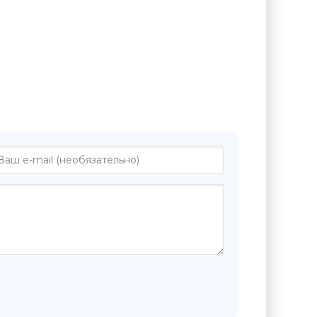
"Отойти в сторону и посмотреть -
матина"