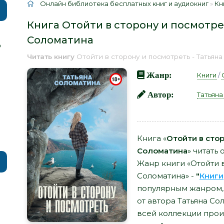
Онлайн библиотека бесплатных книг и аудиокниг
»
Кн
Книга Отойти в сторону и посмотрет
Соломатина
р
Читать книгу
Отойти в сторону и посмотреть - Татьян
Жанр:
Книги
/
Автор:
Татьян
Книга «
Отойти в стор
Соломатина
» читать
Жанр книги «Отойти в
Соломатина» -
"
Книги
популярным жанром, а
от автора Татьяна С
всей коллекции прои