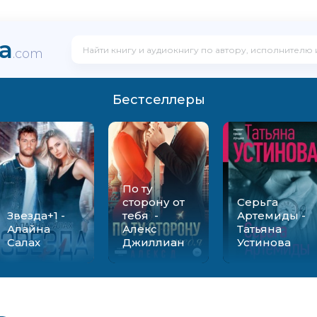
ka
.com
Бестселлеры
По ту
сторону от
Серьга
Звезда+1 -
тебя -
Артемиды -
Алайна
Алекс
Татьяна
Салах
Джиллиан
Устинова