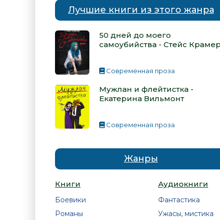
Лучшие книги из этого жанра
50 дней до моего
самоубийства - Стейс Краме
Современная проза
Мужлан и флейтистка -
Екатерина Вильмонт
Современная проза
Жанры
Книги
Аудиокниги
Боевики
Фантастика
Романы
Ужасы, мистика