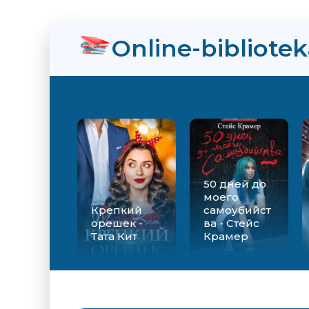
нра
Online-bibliote
ийства - Стейс Крамер
Екатерина Вильмонт
50 дней до
моего
Крепкий
самоубийст
орешек -
ва - Стейс
Тата Кит
Крамер