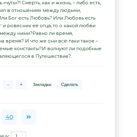
«чуть»?! Смерть, как и жизнь, – либо есть,
вил в отношениях между людьми,
ли Бог есть Любовь? Или Любовь есть
уг и ровесник её отца, то о какой любви
 между ними?Равно ли время,
 время? И что же они всё-таки такое –
емые константы?И волнуют ли подобные
вляющегося в Путешествие?..
-
+
Закладка:
Сделать
40
ицу: