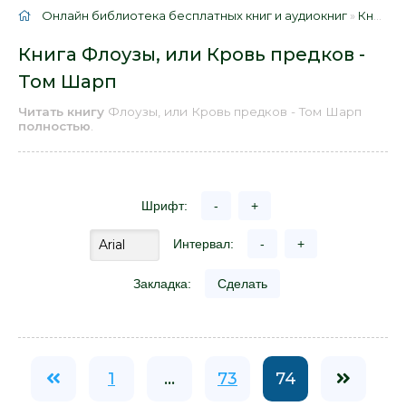
Онлайн библиотека бесплатных книг и аудиокниг
»
Книги
»
Книга Флоузы, или Кровь предков -
Том Шарп
Читать книгу
Флоузы, или Кровь предков - Том Шарп
полностью
.
Шрифт:
-
+
Интервал:
-
+
Закладка:
Сделать
1
...
73
74