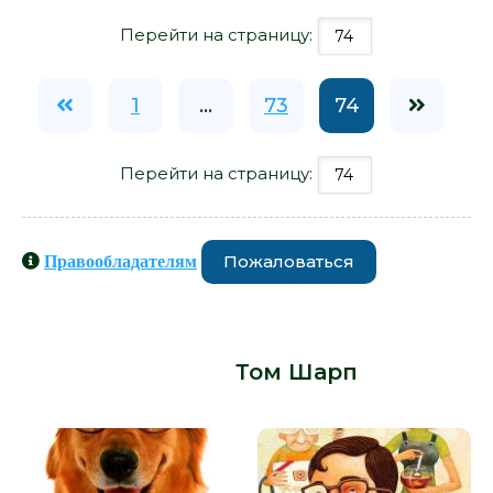
Перейти на страницу:
1
...
73
74
Перейти на страницу:
Пожаловаться
Правообладателям
Книги схожие с книгой «Флоузы,
или Кровь предков - Том Шарп» от
автора -
Том Шарп
: