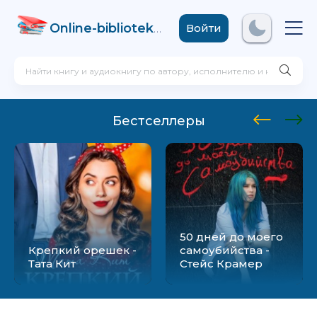
Online-biblioteka
.com
Войти
Бестселлеры
50 дней до моего
Крепкий орешек -
самоубийства -
Тата Кит
Стейс Крамер