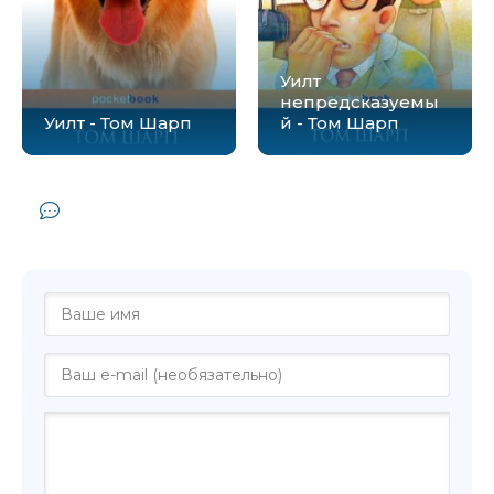
Уилт
непредсказуемы
Уилт - Том Шарп
й - Том Шарп
Комментарии и отзывы (0) к книге
"Флоузы, или Кровь предков - Том Шарп"