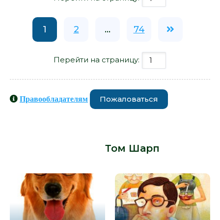
1
2
...
74
Перейти на страницу:
Пожаловаться
Правообладателям
Книги схожие с книгой «Флоузы,
или Кровь предков - Том Шарп» от
автора -
Том Шарп
: