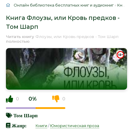
Онлайн библиотека бесплатных книг и аудиокниг
»
Книги
»
Книга Флоузы, или Кровь предков -
Том Шарп
Читать книгу
Флоузы, или Кровь предков - Том Шарп
полностью
.
0%
0
0
Том Шарп
Жанр:
Книги
/
Юмористическая проза