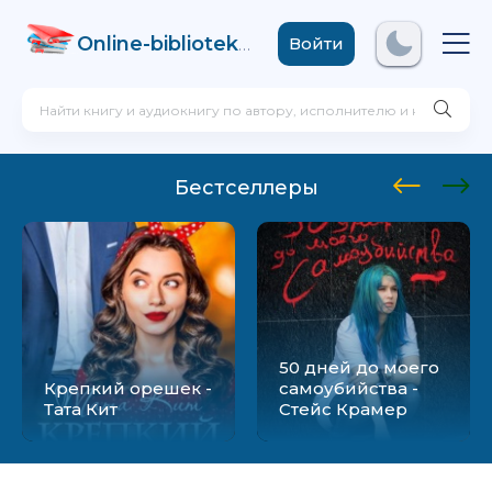
Online-biblioteka
.com
Войти
Бестселлеры
50 дней до моего
Крепкий орешек -
самоубийства -
Тата Кит
Стейс Крамер