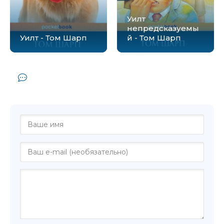
Уилт
непредсказуемы
Уилт - Том Шарп
й - Том Шарп
Комментарии и отзывы (0) к книге
"Флоузы, или Кровь предков - Том Шарп"