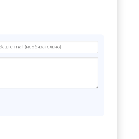
книге "Форточка с видом на
л Барановский"