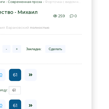
иги
»
Современная проза
» Форточка с видом на одиночество - Михаил Барановский 📕 - Книга онлайн бесплатно
ство - Михаил
259
0
хаил Барановский
полностью
.
-
+
Закладка:
Сделать
0
61
ицу:
0
61