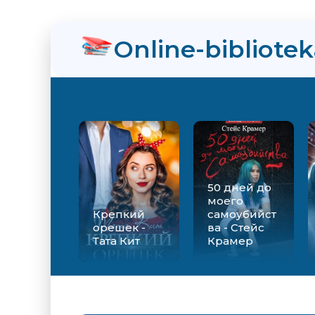
нра
Online-bibliote
ийства - Стейс Крамер
Екатерина Вильмонт
50 дней до
моего
Крепкий
самоубийст
орешек -
ва - Стейс
Тата Кит
Крамер