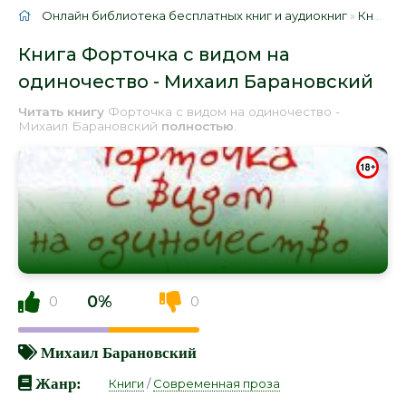
Онлайн библиотека бесплатных книг и аудиокниг
»
Книги
»
Книга Форточка с видом на
одиночество - Михаил Барановский
Читать книгу
Форточка с видом на одиночество -
Михаил Барановский
полностью
.
0%
0
0
Михаил Барановский
Жанр:
Книги
/
Современная проза