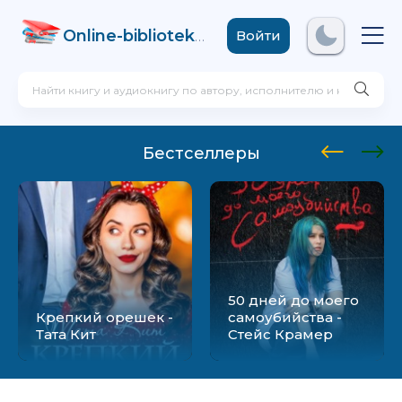
Online-biblioteka
.com
Войти
Бестселлеры
50 дней до моего
Крепкий орешек -
самоубийства -
Тата Кит
Стейс Крамер