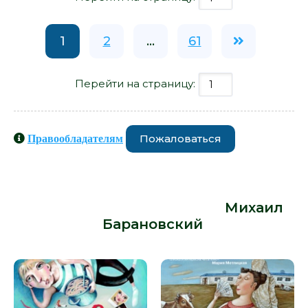
1
2
...
61
Перейти на страницу:
Пожаловаться
Правообладателям
Книги схожие с книгой «Форточка с
видом на одиночество - Михаил
Барановский» от автора -
Михаил
Барановский
: