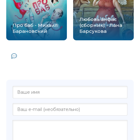
Любовь анфас
Про баб - Михаил
(сборник) - Лана
Барановский
Барсукова
Комментарии и отзывы (0) к книге
"Форточка с видом на одиночество -
Михаил Барановский"