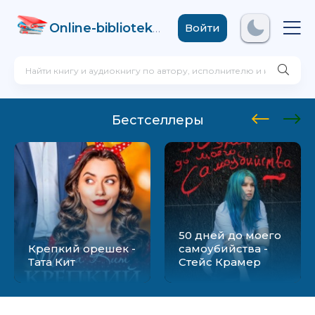
Online-biblioteka
.com
Войти
Бестселлеры
50 дней до моего
Крепкий орешек -
самоубийства -
Тата Кит
Стейс Крамер