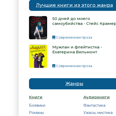
Лучшие книги из этого жанра
50 дней до моего
самоубийства - Стейс Краме
Современная проза
Мужлан и флейтистка -
Екатерина Вильмонт
Современная проза
Жанры
Книги
Аудиокниги
Боевики
Фантастика
Романы
Ужасы, мистика