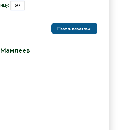
ицу:
Пожаловаться
 конца - Юрий Мамлеев» от
 Мамлеев
: