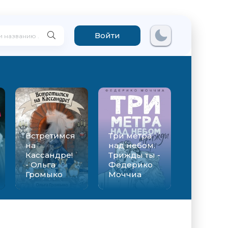
Войти
Встретимся
Три метра
на
над небом.
Кассандре!
Трижды ты -
- Ольга
Федерико
Громыко
Моччиа