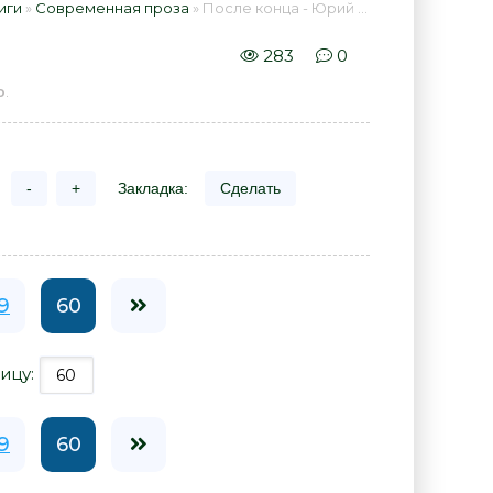
иги
»
Современная проза
» После конца - Юрий Мамлеев 📕 - Книга онлайн бесплатно
283
0
ю
.
-
+
Закладка:
Сделать
9
60
ицу:
9
60