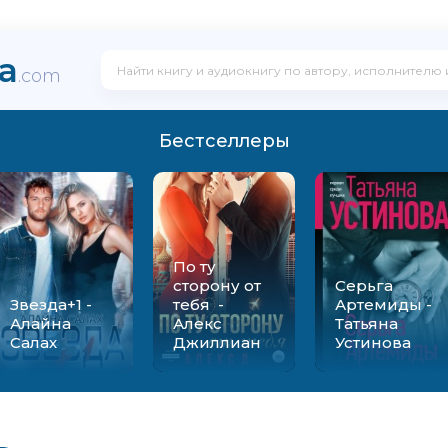
ka
.com
Бестселлеры
По ту
сторону от
Серьга
Звезда+1 -
тебя -
Артемиды -
Алайна
Алекс
Татьяна
Салах
Джиллиан
Устинова