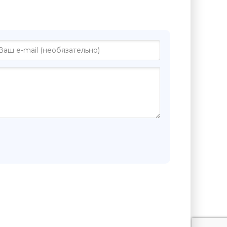
е "После конца - Юрий Мамлеев"