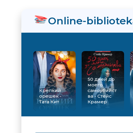
нра
Online-bibliote
ийства - Стейс Крамер
Екатерина Вильмонт
50 дней до
моего
Крепкий
самоубийст
орешек -
ва - Стейс
Тата Кит
Крамер