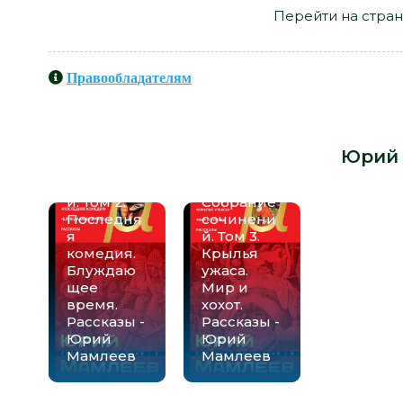
Перейти на стран
Правообладателям
Книги схожие с книгой «После
автора -
Юрий
Собрание
сочинени
й. Том 2.
Собрание
Последня
сочинени
я
й. Том 3.
комедия.
Крылья
Блуждаю
ужаса.
щее
Мир и
время.
хохот.
Рассказы -
Рассказы -
Юрий
Юрий
Мамлеев
Мамлеев