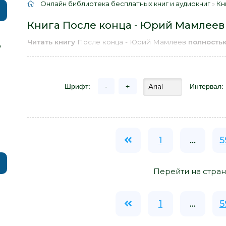
Онлайн библиотека бесплатных книг и аудиокниг
»
Кн
Книга После конца - Юрий Мамлеев
Читать книгу
После конца - Юрий Мамлеев
полность
р
Шрифт:
-
+
Интервал:
1
...
5
Перейти на стран
1
...
5