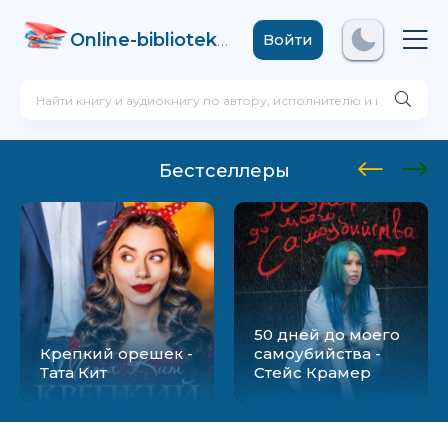
Online-biblioteka
.com
Войти
Бестселлеры
50 дней до моего
Крепкий орешек -
самоубийства -
Тата Кит
Стейс Крамер