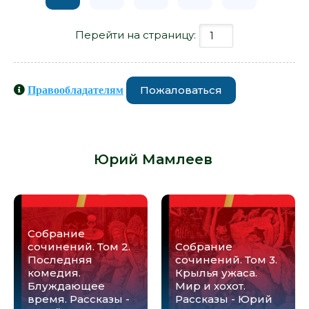
Перейти на страницу:
Пожаловаться
Правообладателям
Книги схожие с книгой «После
конца - Юрий Мамлеев» от автора -
Юрий Мамлеев
:
Собрание
сочинений. Том 2.
Собрание
Последняя
сочинений. Том 3.
комедия.
Крылья ужаса.
Блуждающее
Мир и хохот.
время. Рассказы -
Рассказы - Юрий