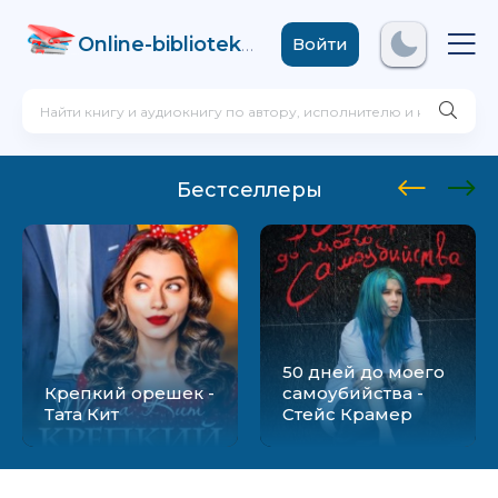
Online-biblioteka
.com
Войти
Бестселлеры
50 дней до моего
Крепкий орешек -
самоубийства -
Тата Кит
Стейс Крамер