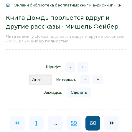
Онлайн библиотека бесплатных книг и аудиокниг
»
Книги
»
Книга Дождь прольется вдруг и
другие рассказы - Мишель Фейбер
Читать книгу
Дождь прольется вдруг и другие рассказы
- Мишель Фейбер
полностью
.
Шрифт:
-
+
Интервал:
-
+
Закладка:
Сделать
1
...
59
60