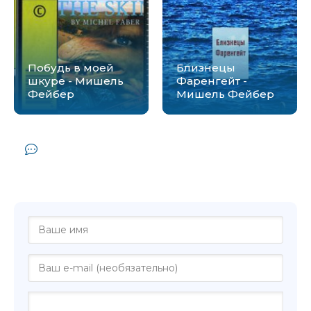
Побудь в моей
Близнецы
шкуре - Мишель
Фаренгейт -
Фейбер
Мишель Фейбер
Комментарии и отзывы (0) к книге
"Дождь прольется вдруг и другие
рассказы - Мишель Фейбер"