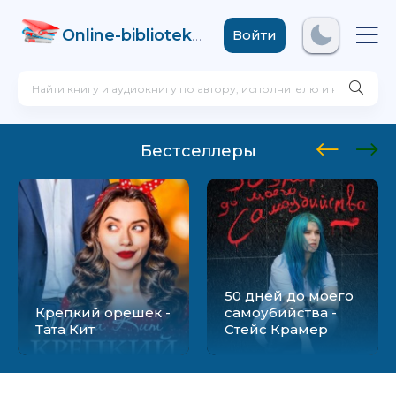
Online-biblioteka
.com
Войти
Бестселлеры
50 дней до моего
Крепкий орешек -
самоубийства -
Тата Кит
Стейс Крамер