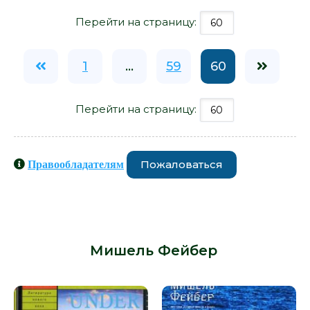
Перейти на страницу:
1
...
59
60
Перейти на страницу:
Пожаловаться
Правообладателям
Книги схожие с книгой «Дождь
прольется вдруг и другие рассказы
- Мишель Фейбер» от автора -
Мишель Фейбер
: