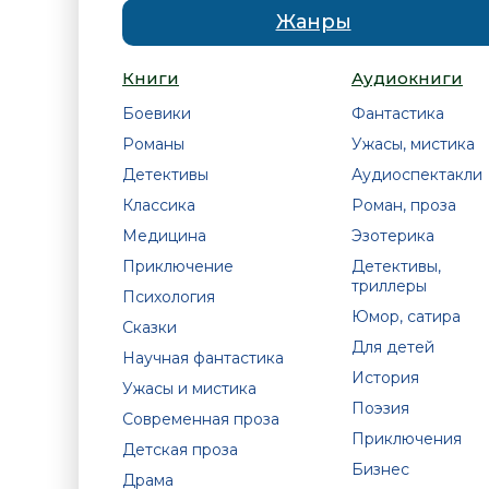
Жанры
Книги
Аудиокниги
Боевики
Фантастика
Романы
Ужасы, мистика
Детективы
Аудиоспектакли
Классика
Роман, проза
Медицина
Эзотерика
Приключение
Детективы,
триллеры
Психология
Юмор, сатира
Сказки
Для детей
Научная фантастика
История
Ужасы и мистика
Поэзия
Современная проза
Приключения
Детская проза
Бизнес
Драма