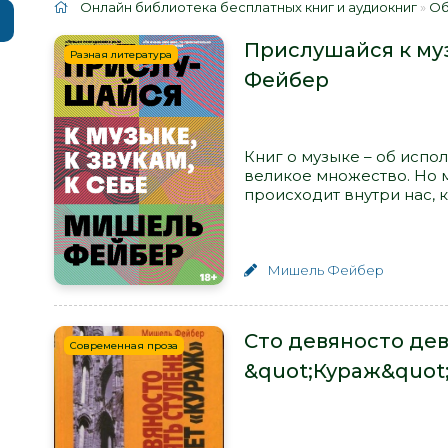
Онлайн библиотека бесплатных книг и аудиокниг
»
Об
Прислушайся к муз
Разная литература
Фейбер
Книг о музыке – об испол
великое множество. Но м
происходит внутри нас, 
Мишель Фейбер
Сто девяносто дев
Современная проза
&quot;Кураж&quot