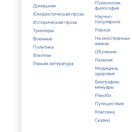
Психология,
Домашняя
философия
Юмористическая проза
Научно-
популярное
Историческая проза
Разное
Триллеры
На иностранных
Военные
языках
Политика
Обучение
Фэнтези
Религия
Разная литература
Медицина,
здоровье
Биографии,
мемуары
Ранобэ
Путешествия
Классика
Сказки