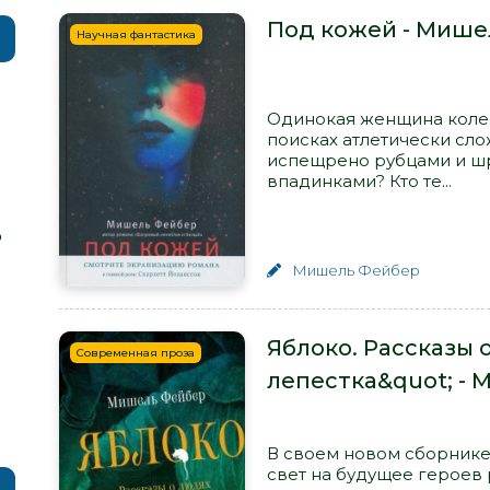
Под кожей - Мише
Научная фантастика
Одинокая женщина колес
поисках атлетически сл
испещрено рубцами и ш
впадинками? Кто те...
р
Мишель Фейбер
Яблоко. Рассказы 
Современная проза
лепестка&quot; -
В своем новом сборник
свет на будущее героев 