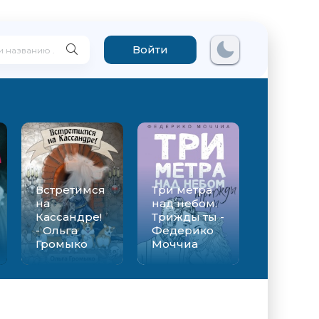
Войти
Встретимся
Три метра
на
над небом.
Кассандре!
Трижды ты -
- Ольга
Федерико
Громыко
Моччиа