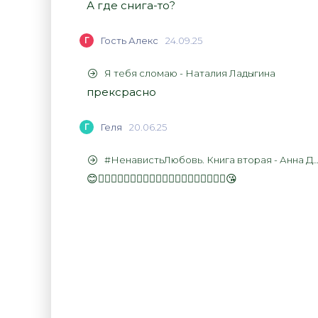
А где снига-то?
Г
Гость Алекс
24.09.25
Я тебя сломаю - Наталия Ладыгина
прексрасно
Г
Геля
20.06.25
#НенавистьЛюбовь. Книга вторая - Анна Джейн
😊👍🏻👍🏻👍🏻👍🏻👍🏻👍🏻👍🏻👍🏻👍🏻👍🏻😘