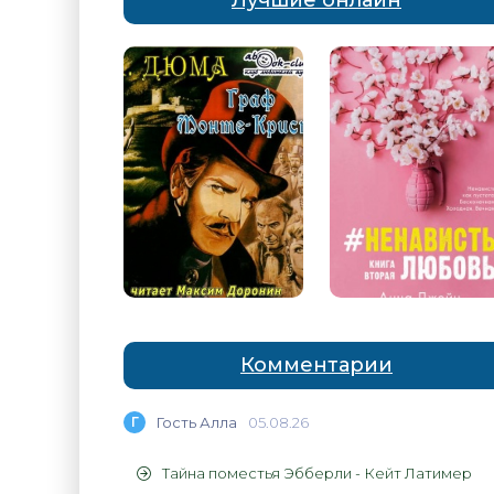
Лучшие онлайн
Комментарии
Г
Гость Алла
05.08.26
Тайна поместья Эбберли - Кейт Латимер