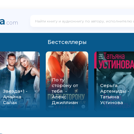
ka
.com
Бестселлеры
По ту
сторону от
Серьга
Звезда+1 -
тебя -
Артемиды -
Алайна
Алекс
Татьяна
Салах
Джиллиан
Устинова