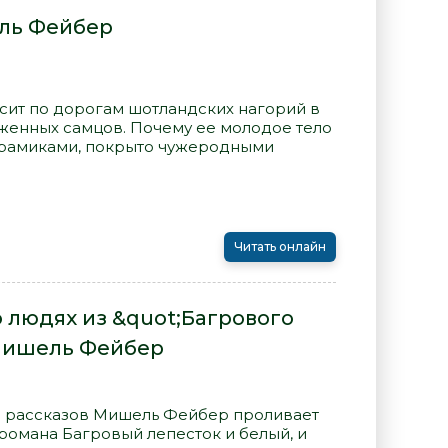
ль Фейбер
ит по дорогам шотландских нагорий в
оженных самцов. Почему ее молодое тело
рамиками, покрыто чужеродными
Читать онлайн
о людях из &quot;Багрового
 Мишель Фейбер
е рассказов Мишель Фейбер проливает
романа Багровый лепесток и белый, и