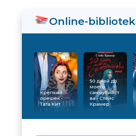
Online-bibliote
50 дней до
моего
Крепкий
самоубийст
орешек -
ва - Стейс
Тата Кит
Крамер