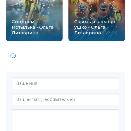
Синдром
Сквозь игольное
мотылька - Ольга
ушко - Ольга
Литаврина
Литаврина
Комментарии и отзывы (0) к книге
"Пока мы рядом - Ольга Литаврина"