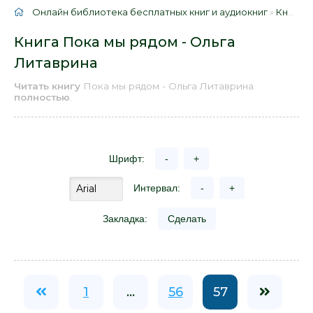
Онлайн библиотека бесплатных книг и аудиокниг
»
Книги
»
Книга Пока мы рядом - Ольга
Литаврина
Читать книгу
Пока мы рядом - Ольга Литаврина
полностью
.
Шрифт:
-
+
Интервал:
-
+
Закладка:
Сделать
1
...
56
57