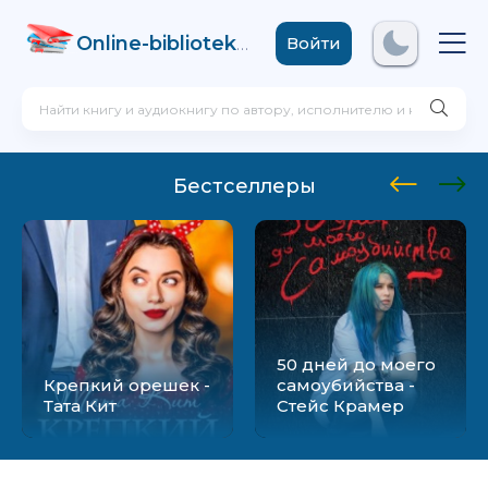
Online-biblioteka
.com
Войти
Бестселлеры
50 дней до моего
Крепкий орешек -
самоубийства -
Тата Кит
Стейс Крамер