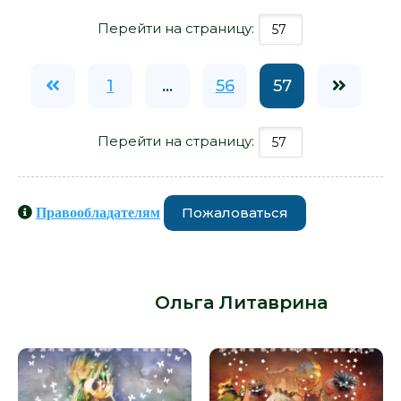
Перейти на страницу:
1
...
56
57
Перейти на страницу:
Пожаловаться
Правообладателям
Книги схожие с книгой «Пока мы
рядом - Ольга Литаврина» от
автора -
Ольга Литаврина
: