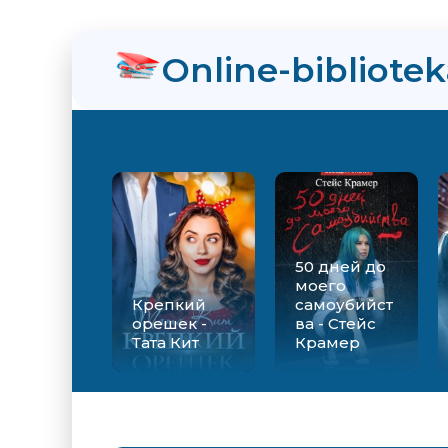
нра
Online-bibliote
ийства - Стейс Крамер
Екатерина Вильмонт
50 дней до
моего
Крепкий
самоубийст
орешек -
ва - Стейс
Тата Кит
Крамер