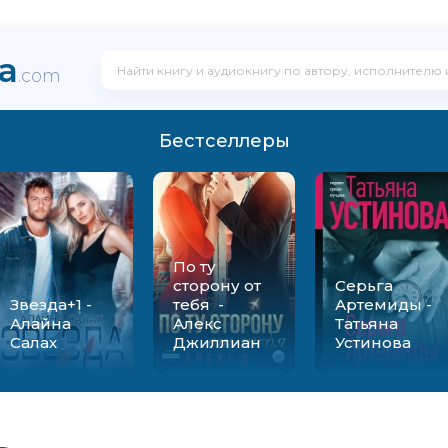
ka
.com
Бестселлеры
По ту
сторону от
Серьга
Звезда+1 -
тебя -
Артемиды -
Алайна
Алекс
Татьяна
Салах
Джиллиан
Устинова