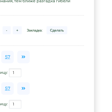
инания, тем ближе разгадка гибели
-
+
Закладка:
Сделать
57
ицу:
57
ицу: