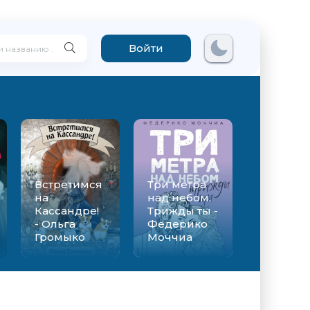
Войти
Встретимся
Три метра
на
над небом.
Кассандре!
Трижды ты -
- Ольга
Федерико
Громыко
Моччиа