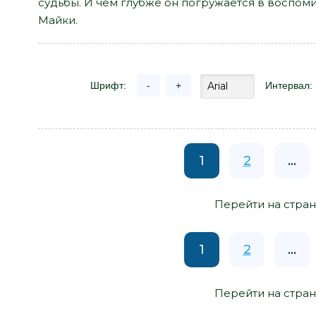
судьбы. И чем глубже он погружается в воспом
Майки.
Шрифт:
-
+
Интервал:
1
2
...
Перейти на стран
1
2
...
Перейти на стран