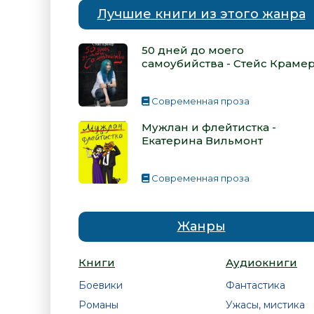
Лучшие книги из этого жанра
50 дней до моего
самоубийства - Стейс Краме
Современная проза
Мужлан и флейтистка -
Екатерина Вильмонт
Современная проза
Жанры
Книги
Аудиокниги
Боевики
Фантастика
Романы
Ужасы, мистика