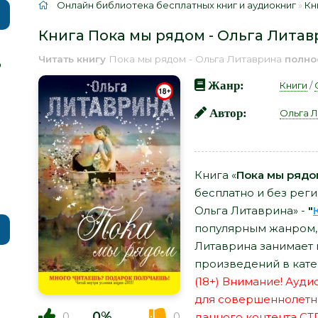
Онлайн библиотека бесплатных книг и аудиокниг
»
Кн
Книга Пока мы рядом - Ольга Лита
Читать книгу
Пока мы рядом - Ольга Литаврина
полно
р
Жанр:
Книги
/
Автор:
Ольга 
Книга «
Пока мы рядо
бесплатно и без рег
Ольга Литаврина» -
"
популярным жанром, 
Литаврина занимает 
произведений в кате
(18+) Внимание! Ауд
для совершеннолетн
0%
0
0
данного контента СТ