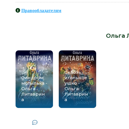
Правообладателям
Книги схожие с книгой «Пока мы 
автора -
Ольга 
Сквозь
Синдром
игольное
мотылька -
ушко -
Ольга
Ольга
Литаврин
Литаврин
а
а
Комментарии и отзывы (0) к к
Литаври