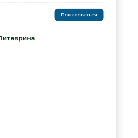
Пожаловаться
рядом - Ольга Литаврина» от
Литаврина
:
ниге "Пока мы рядом - Ольга
на"