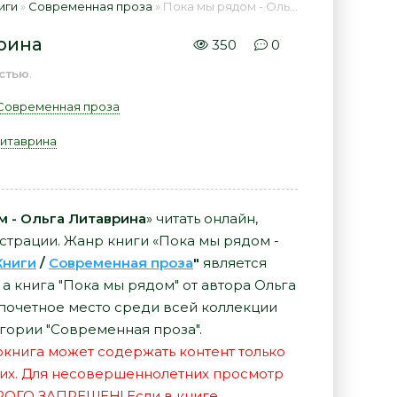
иги
»
Современная проза
» Пока мы рядом - Ольга Литаврина 📕 - Книга онлайн бесплатно
врина
350
0
стью
.
Современная проза
Литаврина
м - Ольга Литаврина
» читать онлайн,
истрации. Жанр книги «Пока мы рядом -
Книги
/
Современная проза
"
является
а книга "Пока мы рядом" от автора Ольга
почетное место среди всей коллекции
гории "Современная проза".
иокнига может содержать контент только
их. Для несовершеннолетних просмотр
РОГО ЗАПРЕЩЕН! Если в книге