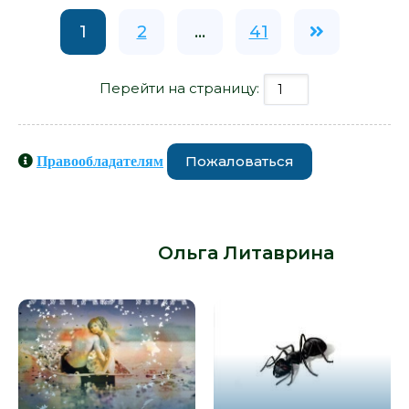
1
2
...
41
Перейти на страницу:
Пожаловаться
Правообладателям
Книги схожие с книгой «Синдром
мотылька - Ольга Литаврина» от
автора -
Ольга Литаврина
: