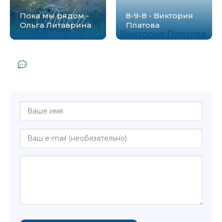
Пока мы рядом -
8-9-8 - Виктория
Ольга Литаврина
Платова
Комментарии и отзывы (0) к книге
"Синдром мотылька - Ольга Литаврина"