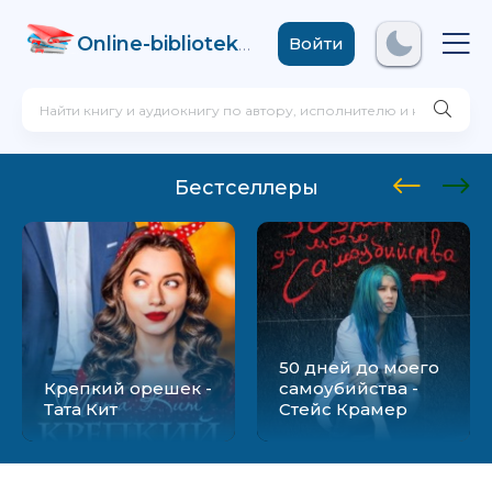
Online-biblioteka
.com
Войти
Бестселлеры
50 дней до моего
Крепкий орешек -
самоубийства -
Тата Кит
Стейс Крамер