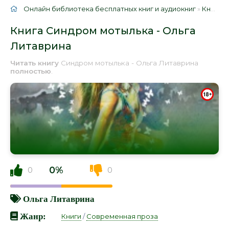
Онлайн библиотека бесплатных книг и аудиокниг
»
Книги
»
Книга Синдром мотылька - Ольга
Литаврина
Читать книгу
Синдром мотылька - Ольга Литаврина
полностью
.
0%
0
0
Ольга Литаврина
Жанр:
Книги
/
Современная проза