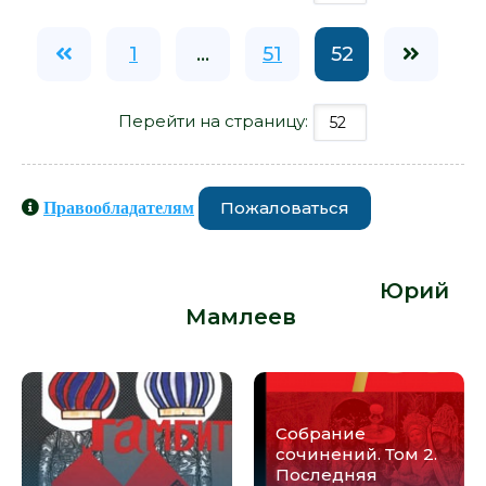
1
...
51
52
Перейти на страницу:
Пожаловаться
Правообладателям
Книги схожие с книгой «Другой -
Юрий Мамлеев» от автора -
Юрий
Мамлеев
:
Собрание
сочинений. Том 2.
Последняя