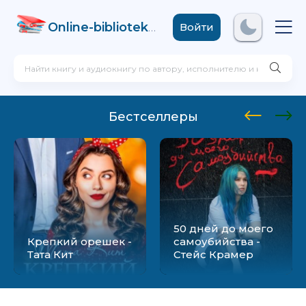
Online-biblioteka
.com
Войти
Бестселлеры
50 дней до моего
Крепкий орешек -
самоубийства -
Тата Кит
Стейс Крамер