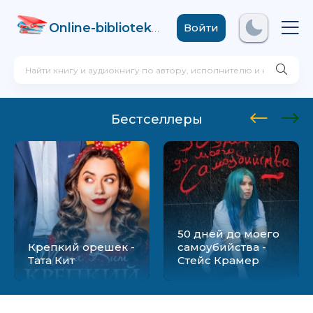
Online-biblioteka
.com
Войти
Бестселлеры
50 дней до моего
Крепкий орешек -
самоубийства -
Тата Кит
Стейс Крамер