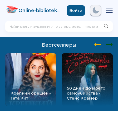
Online-biblioteka
.com
Войти
Бестселлеры
50 дней до моего
Крепкий орешек -
самоубийства -
Тата Кит
Стейс Крамер