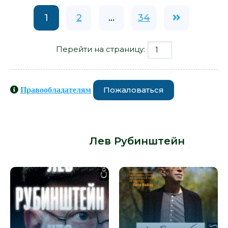
1
2
...
34
Перейти на страницу:
Пожаловаться
Правообладателям
Книги схожие с книгой «Знаки
внимания - Лев Рубинштейн» от
автора -
Лев Рубинштейн
: