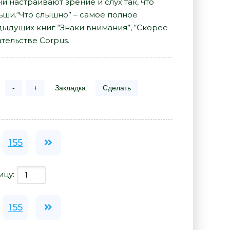
и настраивают зрение и слух так, что
ьши.“Что слышно” – самое полное
дыдущих книг “Знаки внимания”, “Скорее
тельстве Corpus.
-
+
Закладка:
Сделать
155
ицу:
155