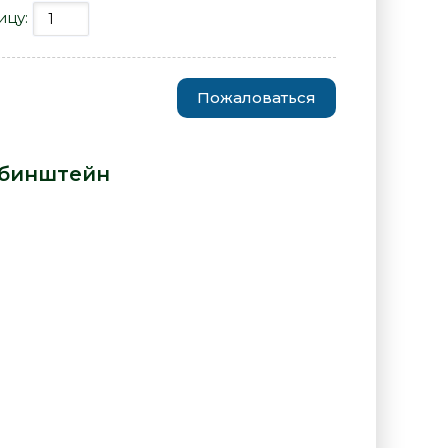
ицу:
Пожаловаться
ышно - Лев Рубинштейн» от
убинштейн
: