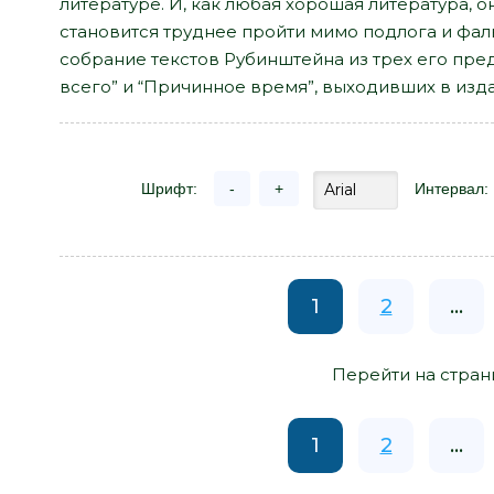
литературе. И, как любая хорошая литература, он
становится труднее пройти мимо подлога и фал
собрание текстов Рубинштейна из трех его пре
всего” и “Причинное время”, выходивших в изда
Шрифт:
-
+
Интервал:
1
2
...
Перейти на стран
1
2
...