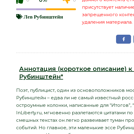
0%
присутствует наличи
запрещенного контент
Лев Рубинштейн
удаления материала.
Аннотация (короткое описание) к 
Рубинштейн"
Поэт, публицист, один из основоположников мо
Рубинштейн – едва ли не самый известный росс
остроумные колонки, написанные для “Итогов”, “Бо
InLiberty.ru, мгновенно разлетаются цитатами по
смешных текстах он легко развеивает туман п
событий. Но главное, эти маленькие эссе Руби