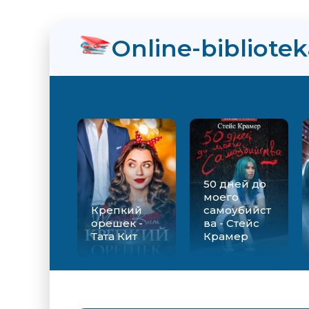
нра
Online-bibliote
ийства - Стейс Крамер
Екатерина Вильмонт
50 дней до
моего
Крепкий
самоубийст
орешек -
ва - Стейс
Тата Кит
Крамер