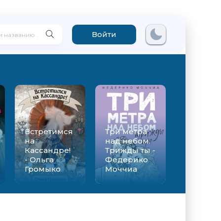
Войти
Встретимся
Три метра
на
над небом.
Кассандре!
Трижды ты -
- Ольга
Федерико
Громыко
Моччиа