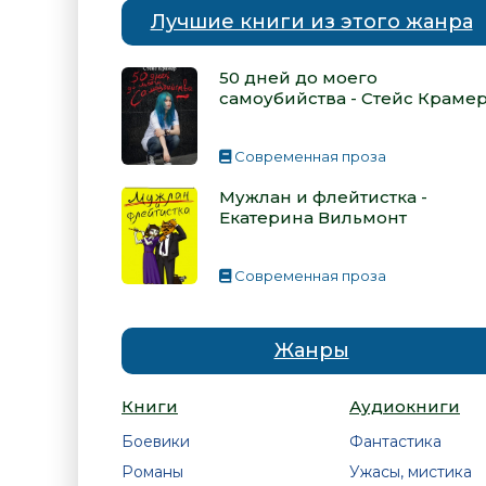
Лучшие книги из этого жанра
50 дней до моего
самоубийства - Стейс Краме
Современная проза
Мужлан и флейтистка -
Екатерина Вильмонт
Современная проза
Жанры
Книги
Аудиокниги
Боевики
Фантастика
Романы
Ужасы, мистика