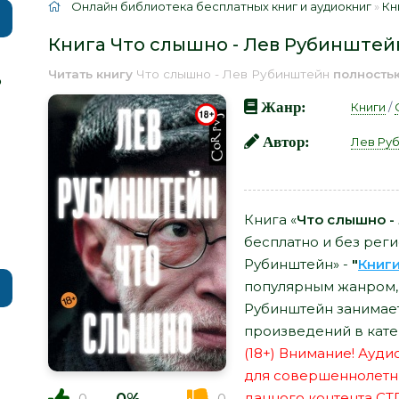
Онлайн библиотека бесплатных книг и аудиокниг
»
Кн
Книга Что слышно - Лев Рубинштей
Читать книгу
Что слышно - Лев Рубинштейн
полность
р
Жанр:
Книги
/
Автор:
Лев Ру
Книга «
Что слышно -
бесплатно и без реги
Рубинштейн» -
"
Книг
популярным жанром, 
Рубинштейн занимает
произведений в кате
(18+) Внимание! Ауд
для совершеннолетн
данного контента СТ
0
0