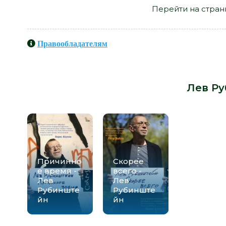
Перейти на стран
Правообладателям
Книги схожие с книгой «Что сл
автора -
Лев Р
Причинно
Скорее
е время -
всего -
Лев
Лев
Рубинште
Рубинште
йн
йн