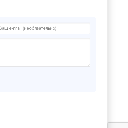
 "Что слышно - Лев Рубинштейн"