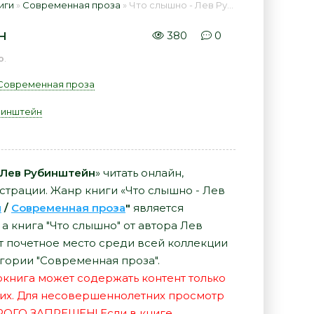
иги
»
Современная проза
» Что слышно - Лев Рубинштейн 📕 - Книга онлайн бесплатно
н
380
0
ю
.
Современная проза
бинштейн
 Лев Рубинштейн
» читать онлайн,
страции. Жанр книги «Что слышно - Лев
и
/
Современная проза
"
является
а книга "Что слышно" от автора Лев
 почетное место среди всей коллекции
гории "Современная проза".
иокнига может содержать контент только
их. Для несовершеннолетних просмотр
РОГО ЗАПРЕЩЕН! Если в книге