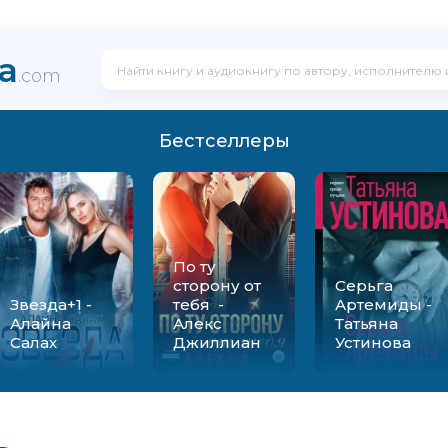
ka
.com
Бестселлеры
По ту
сторону от
Серьга
Звезда+1 -
тебя -
Артемиды -
Алайна
Алекс
Татьяна
Салах
Джиллиан
Устинова