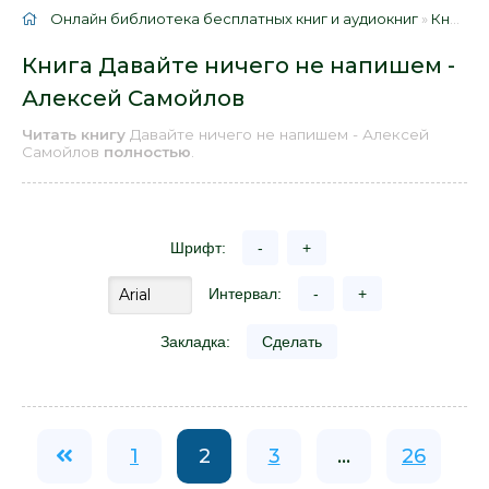
Онлайн библиотека бесплатных книг и аудиокниг
»
Книги
»
Книга Давайте ничего не напишем -
Алексей Самойлов
Читать книгу
Давайте ничего не напишем - Алексей
Самойлов
полностью
.
Шрифт:
-
+
Интервал:
-
+
Закладка:
Сделать
1
2
3
...
26