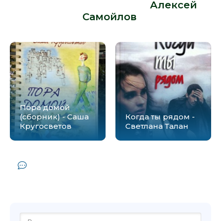
Самойлов» от автора -
Алексей
Самойлов
:
Пора домой
(сборник) - Саша
Когда ты рядом -
Кругосветов
Светлана Талан
Комментарии и отзывы (0) к книге
"Давайте ничего не напишем - Алексей
Самойлов"