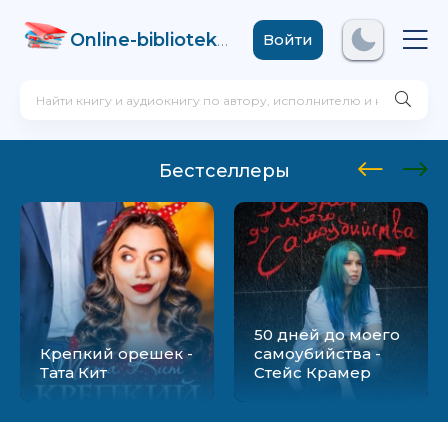
Online-biblioteka
.com
Войти
Бестселлеры
50 дней до моего
Крепкий орешек -
самоубийства -
Тата Кит
Стейс Крамер