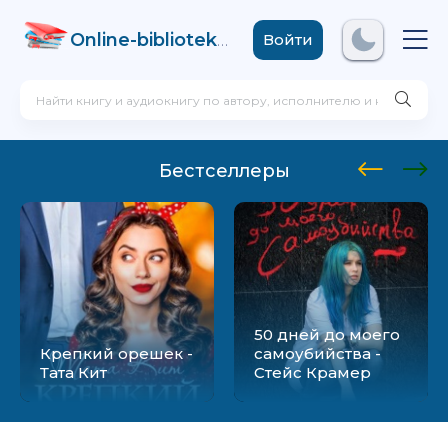
Online-biblioteka
.com
Войти
Бестселлеры
50 дней до моего
Крепкий орешек -
самоубийства -
Тата Кит
Стейс Крамер