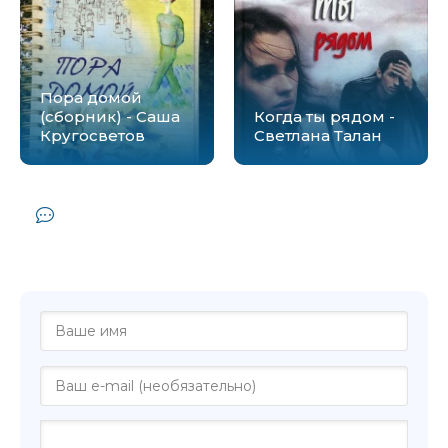
Пора домой
(сборник) - Саша
Когда ты рядом -
Кругосветов
Светлана Талан
Комментарии и отзывы (0) к книге
"Давайте ничего не напишем - Алексей
Самойлов"