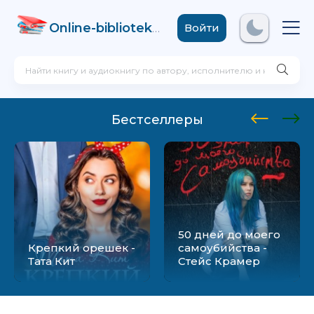
Online-biblioteka
.com
Войти
Бестселлеры
50 дней до моего
Крепкий орешек -
самоубийства -
Тата Кит
Стейс Крамер