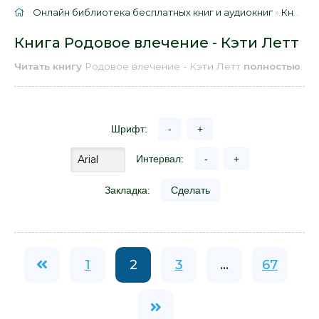
Онлайн библиотека бесплатных книг и аудиокниг
»
Книги
»
Книга Родовое влечение - Кэти Летт
Читать книгу
Родовое влечение - Кэти Летт
полностью
.
Шрифт:
-
+
Интервал:
-
+
Закладка:
Сделать
1
2
3
...
67