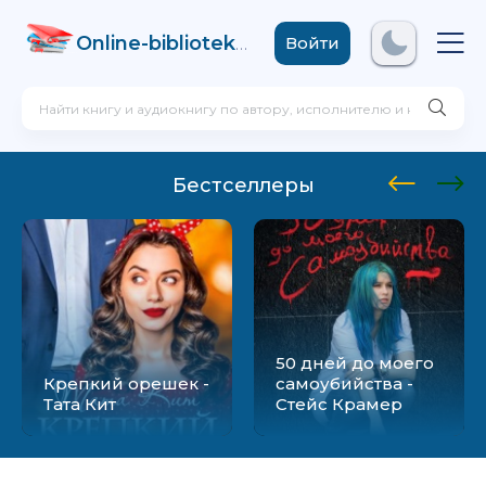
Online-biblioteka
.com
Войти
Бестселлеры
50 дней до моего
Крепкий орешек -
самоубийства -
Тата Кит
Стейс Крамер