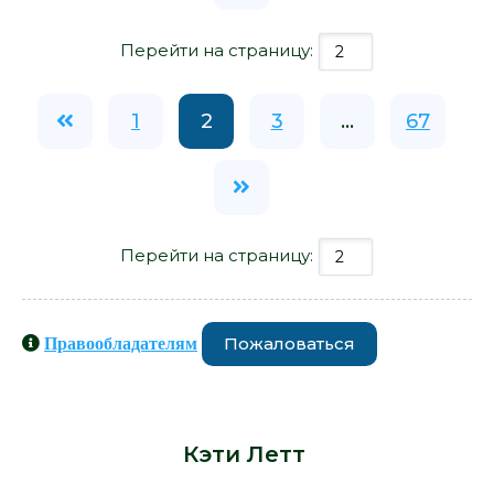
Перейти на страницу:
1
2
3
...
67
Перейти на страницу:
Пожаловаться
Правообладателям
Книги схожие с книгой «Родовое
влечение - Кэти Летт» от автора -
Кэти Летт
: