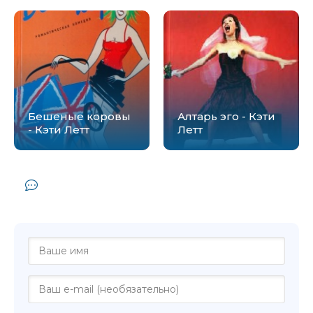
Бешеные коровы
Алтарь эго - Кэти
- Кэти Летт
Летт
Комментарии и отзывы (0) к книге
"Родовое влечение - Кэти Летт"