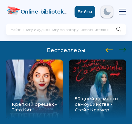
Online-biblioteka
.com
Войти
Бестселлеры
50 дней до моего
Крепкий орешек -
самоубийства -
Тата Кит
Стейс Крамер