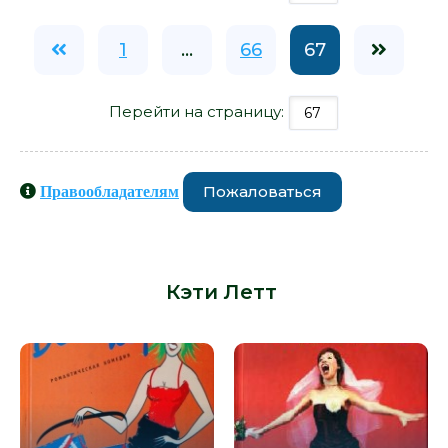
1
...
66
67
Перейти на страницу:
Пожаловаться
Правообладателям
Книги схожие с книгой «Родовое
влечение - Кэти Летт» от автора -
Кэти Летт
: