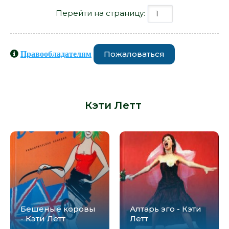
Перейти на страницу:
Пожаловаться
Правообладателям
Книги схожие с книгой «Родовое
влечение - Кэти Летт» от автора -
Кэти Летт
:
Бешеные коровы
Алтарь эго - Кэти
- Кэти Летт
Летт