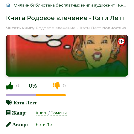
Онлайн библиотека бесплатных книг и аудиокниг
»
Книги
»
Книга Родовое влечение - Кэти Летт
Читать книгу
Родовое влечение - Кэти Летт
полностью
.
0%
0
0
Кэти Летт
Жанр:
Книги
/
Романы
Автор:
Кэти Летт