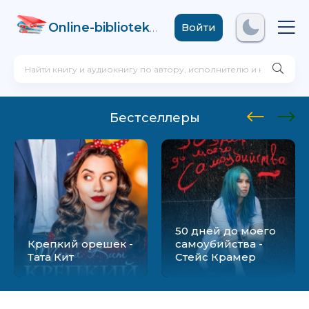
Online-biblioteka
.com
Войти
Бестселлеры
50 дней до моего
Крепкий орешек -
самоубийства -
Тата Кит
Стейс Крамер